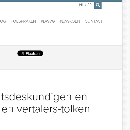
NL
/
FR
×
LOG
TOESPRAKEN
#DWVG
#DAGKOEN
CONTACT
chtsdeskundigen en
 en vertalers-tolken