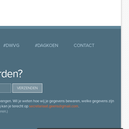
#DWVG
#DAGKOEN
CONTACT
rden?
angen. Wil je weten hoe wij je gegevens bewaren, welke gegevens zijn
g kan je terecht op
secretariaat.geens@gmail.com
.
ren.)