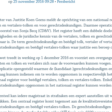
op
25 november 2016 09:28
•
Persbericht
ter van Justitie Koen Geens meldt de oprichting van een nationaal re
n en vertalers-tolken en voor gerechtsdeskundigen. Daarmee operation
oorstel van Sonja Becq (CD&V). Het register heeft een dubbele doelst
igheden en de juridische kennis van de vertalers, tolken en gerechts
baar is. De term gerechtsdeskundige en beëdigd tolk, vertaler of vert
htsdeskundigen en beëdigd vertalers-tolken waar justitie een beroep 
wet treedt in werking op 1 december 2016 en voorziet een overgangsp
ten en tolken en vertalers zich naar de voorwaarden kunnen voegen
plicatie opengesteld waarmee de (kandidaat-)gerechtsdeskundigen en 
aag kunnen indienen om te worden opgenomen in respectievelijk het 
naal register voor beëdigd vertalers, tolken en vertalers-tolken. Enkel
htsdeskundigen opgenomen in het nationaal register kunnen worden a
teel kan iedere magistraat in strafzaken een expert aanstellen uit w
ikken. Een centraal register komt tegemoet aan de kwaliteitsvereisten
htsdeskundigen en beëdigd vertalers-tolken. De gerechtsdeskundigen e
ste