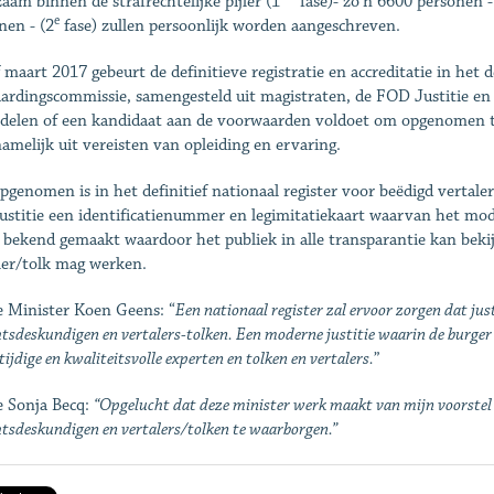
aam binnen de strafrechtelijke pijler (1
fase)- zo’n 6600 personen -
e
nen - (2
fase) zullen persoonlijk worden aangeschreven.
 maart 2017 gebeurt de definitieve registratie en accreditatie in het de
ardingscommissie, samengesteld uit magistraten, de FOD Justitie en 
delen of een kandidaat aan de voorwaarden voldoet om opgenomen t
amelijk uit vereisten van opleiding en ervaring.
pgenomen is in het definitief nationaal register voor beëdigd vertaler
ustitie een identificatienummer en legimitatiekaart waarvan het mod
 bekend gemaakt waardoor het publiek in alle transparantie kan bekij
ler/tolk mag werken.
 Minister Koen Geens: “
Een nationaal register zal ervoor zorgen dat justi
tsdeskundigen en vertalers-tolken. Een moderne justitie waarin de burger
ijdige en kwaliteitsvolle experten en tolken en vertalers.
”
 Sonja Becq:
“
Opgelucht dat deze minister werk maakt van mijn voorstel 
htsdeskundigen en vertalers/tolken te waarborgen.”