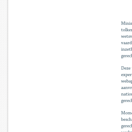
Minis
tolke
wetsv
vaard
inzet
gerec
Deze 
exper
webap
aanvr
natio
gerec
Momen
besch
gerec