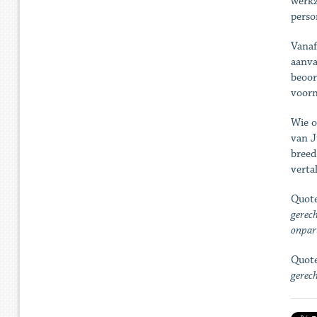
werkz
perso
Vanaf
aanva
beoor
voorn
Wie o
van J
breed
verta
Quote
gerech
onpart
Quote
gerec