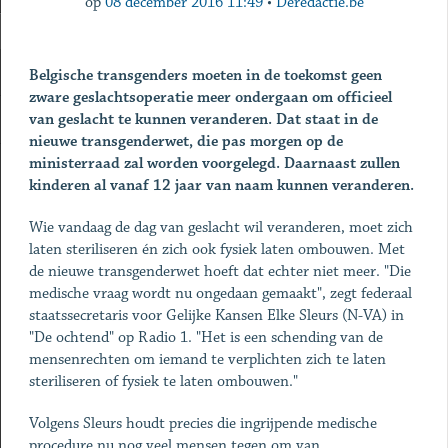
op
08 december 2016 11:49
•
Deredactie.be
Belgische transgenders moeten in de toekomst geen
zware geslachtsoperatie meer ondergaan om officieel
van geslacht te kunnen veranderen. Dat staat in de
nieuwe transgenderwet, die pas morgen op de
ministerraad zal worden voorgelegd. Daarnaast zullen
kinderen al vanaf 12 jaar van naam kunnen veranderen.
Wie vandaag de dag van geslacht wil veranderen, moet zich
laten steriliseren én zich ook fysiek laten ombouwen. Met
de nieuwe transgenderwet hoeft dat echter niet meer. "Die
medische vraag wordt nu ongedaan gemaakt", zegt federaal
staatssecretaris voor Gelijke Kansen Elke Sleurs (N-VA) in
"De ochtend" op Radio 1. "Het is een schending van de
mensenrechten om iemand te verplichten zich te laten
steriliseren of fysiek te laten ombouwen."
Volgens Sleurs houdt precies die ingrijpende medische
procedure nu nog veel mensen tegen om van