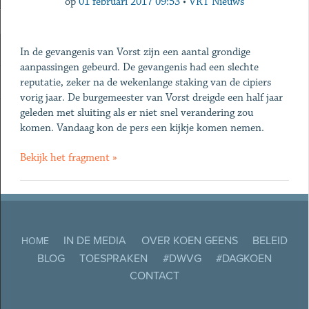
op
01 februari 2017 09:53
•
VRT Nieuws
In de gevangenis van Vorst zijn een aantal grondige
aanpassingen gebeurd. De gevangenis had een slechte
reputatie, zeker na de wekenlange staking van de cipiers
vorig jaar. De burgemeester van Vorst dreigde een half jaar
geleden met sluiting als er niet snel verandering zou
komen. Vandaag kon de pers een kijkje komen nemen.
Bekijk het fragment »
IN DE MEDIA
OVER KOEN GEENS
BELEID
HOME
BLOG
TOESPRAKEN
#DWVG
#DAGKOEN
CONTACT