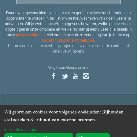
Door uw gegevens hierboven in te vullen geeft u actieve toestemming om
opgenomen te worden in de lijst om de nieuwsbrieven van Koen Geens te
ontvangen. Wil je weten hoe wij je gegevens bewaren, welke gegevens zijn
opgeslagen in onze database en welke rechten jij hebt? Lees alle details in
onze
privacyverklaring
. Met vragen over deze verklaring kan je terecht op
secretariaat.geens@gmail.com
.
U kan steeds een rechtzetting vragen en uw gegevens uit de contactlijst
laten verwijderen.)
Volg
Koen Geens
online:
© 2026
Oud-minister en ere-volksvertegenwoordiger
Koen
Wij gebruiken cookies voor volgende doeleinden:
Bijhouden
Geens
· Alle rechten voorbehouden ·
Cookies wijzigen
statistieken & Inhoud van externe bronnen
.
Webdesign
&
website ontwikkeling
door
Zenjoy in Leuven
. Powered by
Je voorkeur aanpassen
Nimbu
.