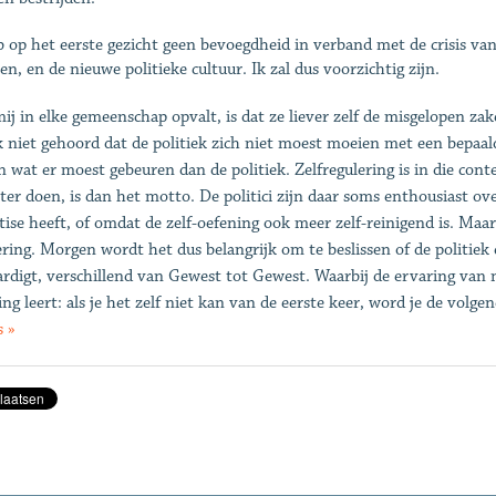
b op het eerste gezicht geen bevoegdheid in verband met de crisis va
n, en de nieuwe politieke cultuur. Ik zal dus voorzichtig zijn.
ij in elke gemeenschap opvalt, is dat ze liever zelf de misgelopen zak
k niet gehoord dat de politiek zich niet moest moeien met een bepaal
n wat er moest gebeuren dan de politiek. Zelfregulering is in die con
ter doen, is dan het motto. De politici zijn daar soms enthousiast ove
tise heeft, of omdat de zelf-oefening ook meer zelf-reinigend is. Maar
ering. Morgen wordt het dus belangrijk om te beslissen of de politiek
ardigt, verschillend van Gewest tot Gewest. Waarbij de ervaring va
ing leert: als je het zelf niet kan van de eerste keer, word je de volg
 »