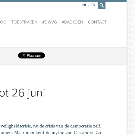
NL
/
FR
×
LOG
TOESPRAKEN
#DWVG
#DAGKOEN
CONTACT
t 26 juni
eiligheidscrisis, nu de crisis van de democratie zelf.
ankomen. Maar men kent de mythe van Cassandra. Zo