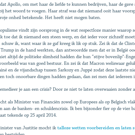
dat Apollo, om met haar de liefde te kunnen bedrijven, haar de gave
bij het woord te voegen. Haar straf was dat niemand ooit haar voorsp
roje onheil betekende. Het heeft niet mogen baten.
opulisme vindt zijn oorsprong in de wat respectloze manier waarop
ik toe dat ik niemand een steen werp, en dat ieder voor zichzelf moet
 schuw ik, want waar ik ze gaf kreeg ik lik op stuk. Zei ik dat de Cli
 Trump in de hand werkten, dan antwoordde men dat er in België oo
iet altijd de politieke slimheid hadden die hun “stijve bovenlip”-En
voorbeeld was van goed bestuur. En zei ik dat Macron weliswaar gel
iné en de vijandschap tussen Sarkozy en Juppé zodat deze laatste ni
ten toch onoorbare dingen hadden gedaan, dan zei men dat iedereen in
emedieer je aan een crisis? Door ze niet te laten overwaaien zonder 
cht als Minister van Financiën zowel op Europees als op Belgisch v
 aan de banken- en schuldencrisis. Ik ben bijzonder fier op de vier 
at tekende op 25 april 2014.
inister van Justitie mocht ik
talloze wetten voorbereiden en laten
n bestrijden.