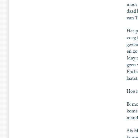
mooi 
daad 
van T
Het p
voeg 
geven
en zo
May n
geen 
Encha
laats
Hoe r
Ik mo
komen
manda
Als M
kunne