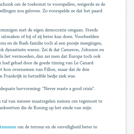
 schonk om de toekomst te voorspellen, weigerde ze de
ellingen zou geloven. Zo voorspelde ze dat het paard
 sommigen met de eigen democratie omgaan. Steeds
 uitmaken of hij of zij beter kan doen. Voorbeelden
ntons en de Bush-familie toch al een poosje meegingen,
ok dynastieën waren. Zei ik dat Cameron, Johnson en
gels liet vermoeden, dan zei men dat Europa toch ook
uk had gehad door de goede timing van Le Canard
et kon overnemen van Fillon, maar dat de drie
 Frankrijk in hetzelfde bedje ziek was.
adequate hervorming: “Never waste a good crisis”.
lak tal van nieuwe maatregelen nemen om tegemoet te
bankwetten die de Koning op het einde van mijn
 stemmen
om de terreur en de onveiligheid beter te