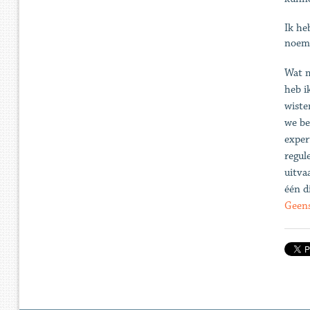
Ik he
noeme
Wat m
heb i
wiste
we be
exper
regul
uitva
één d
Geens