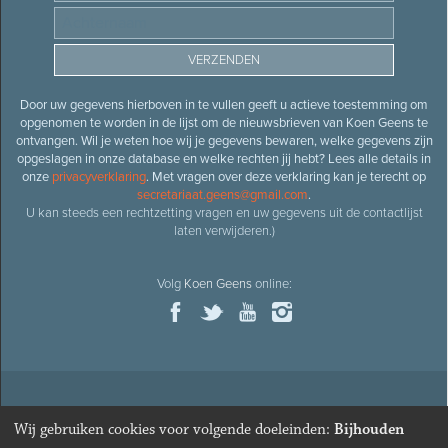
Door uw gegevens hierboven in te vullen geeft u actieve toestemming om
opgenomen te worden in de lijst om de nieuwsbrieven van Koen Geens te
ontvangen. Wil je weten hoe wij je gegevens bewaren, welke gegevens zijn
opgeslagen in onze database en welke rechten jij hebt? Lees alle details in
onze
privacyverklaring
. Met vragen over deze verklaring kan je terecht op
secretariaat.geens@gmail.com
.
U kan steeds een rechtzetting vragen en uw gegevens uit de contactlijst
laten verwijderen.)
Volg
Koen Geens
online:
© 2026
Oud-minister en ere-volksvertegenwoordiger
Koen
Wij gebruiken cookies voor volgende doeleinden:
Bijhouden
Geens
· Alle rechten voorbehouden ·
Cookies wijzigen