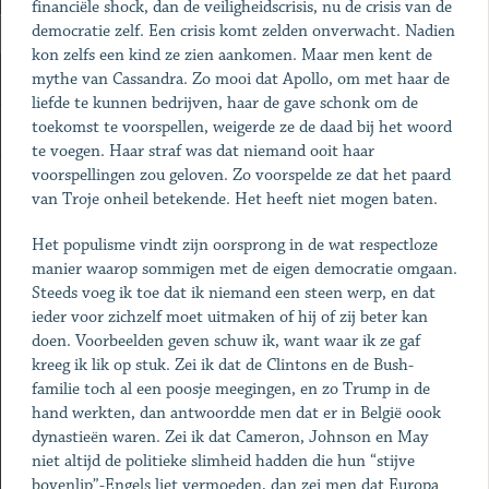
financiële shock, dan de veiligheidscrisis, nu de crisis van de
democratie zelf. Een crisis komt zelden onverwacht. Nadien
kon zelfs een kind ze zien aankomen. Maar men kent de
mythe van Cassandra. Zo mooi dat Apollo, om met haar de
liefde te kunnen bedrijven, haar de gave schonk om de
toekomst te voorspellen, weigerde ze de daad bij het woord
te voegen. Haar straf was dat niemand ooit haar
voorspellingen zou geloven. Zo voorspelde ze dat het paard
van Troje onheil betekende. Het heeft niet mogen baten.
Het populisme vindt zijn oorsprong in de wat respectloze
manier waarop sommigen met de eigen democratie omgaan.
Steeds voeg ik toe dat ik niemand een steen werp, en dat
ieder voor zichzelf moet uitmaken of hij of zij beter kan
doen. Voorbeelden geven schuw ik, want waar ik ze gaf
kreeg ik lik op stuk. Zei ik dat de Clintons en de Bush-
familie toch al een poosje meegingen, en zo Trump in de
hand werkten, dan antwoordde men dat er in België oook
dynastieën waren. Zei ik dat Cameron, Johnson en May
niet altijd de politieke slimheid hadden die hun “stijve
bovenlip”-Engels liet vermoeden, dan zei men dat Europa