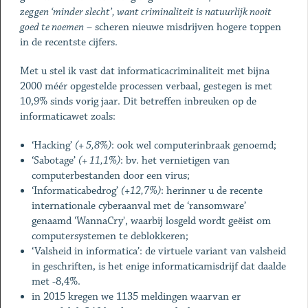
zeggen ‘minder slecht’, want criminaliteit is natuurlijk nooit
goed te noemen
– scheren nieuwe misdrijven hogere toppen
in de recentste cijfers.
Met u stel ik vast dat informaticacriminaliteit met bijna
2000 méér opgestelde processen verbaal, gestegen is met
10,9% sinds vorig jaar. Dit betreffen inbreuken op de
informaticawet zoals:
‘Hacking’
(+ 5,8%)
: ook wel computerinbraak genoemd;
‘Sabotage’
(+ 11,1%)
: bv. het vernietigen van
computerbestanden door een virus;
‘Informaticabedrog’
(+12,7%)
: herinner u de recente
internationale cyberaanval met de ‘ransomware’
genaamd 'WannaCry', waarbij losgeld wordt geëist om
computersystemen te deblokkeren;
‘Valsheid in informatica’: de virtuele variant van valsheid
in geschriften, is het enige informaticamisdrijf dat daalde
met -8,4%.
in 2015 kregen we 1135 meldingen waarvan er