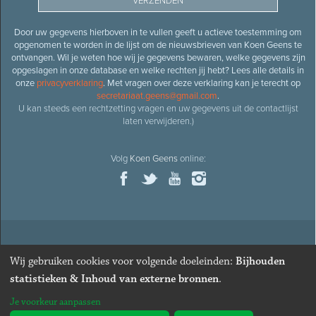
Door uw gegevens hierboven in te vullen geeft u actieve toestemming om
opgenomen te worden in de lijst om de nieuwsbrieven van Koen Geens te
ontvangen. Wil je weten hoe wij je gegevens bewaren, welke gegevens zijn
opgeslagen in onze database en welke rechten jij hebt? Lees alle details in
onze
privacyverklaring
. Met vragen over deze verklaring kan je terecht op
secretariaat.geens@gmail.com
.
U kan steeds een rechtzetting vragen en uw gegevens uit de contactlijst
laten verwijderen.)
Volg
Koen Geens
online:
© 2026
Oud-minister en ere-volksvertegenwoordiger
Koen
Wij gebruiken cookies voor volgende doeleinden:
Bijhouden
Geens
· Alle rechten voorbehouden ·
Cookies wijzigen
statistieken & Inhoud van externe bronnen
.
Webdesign
&
website ontwikkeling
door
Zenjoy in Leuven
. Powered by
Je voorkeur aanpassen
Nimbu
.