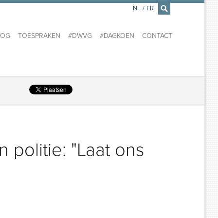
NL
/
FR
×
LOG
TOESPRAKEN
#DWVG
#DAGKOEN
CONTACT
politie: "Laat ons