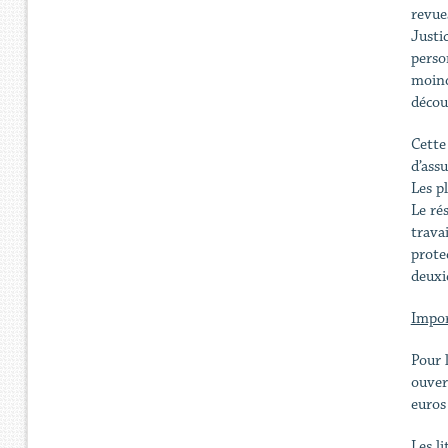
revue
Justic
person
moind
décou
Cette
d’ass
Les p
Le ré
trava
protec
deuxi
Impor
Pour l
ouver
euros
Les l