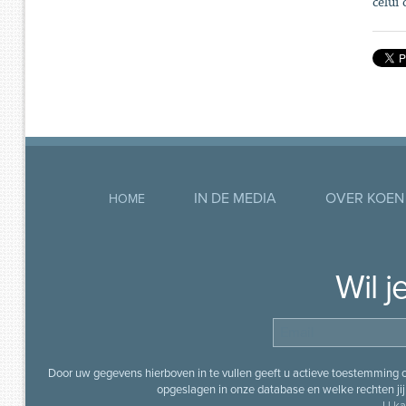
celui 
IN DE MEDIA
OVER KOEN
HOME
Wil 
Door uw gegevens hierboven in te vullen geeft u actieve toestemming
opgeslagen in onze database en welke rechten jij 
U ka