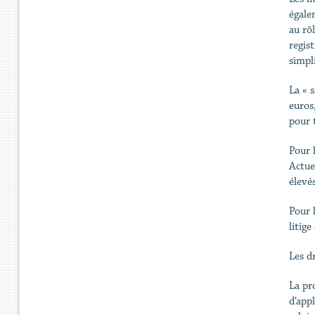
égale
au rôl
regist
simpli
La « 
euros
pour t
Pour 
Actue
élevés
Pour l
litig
Les d
La pr
d’appl