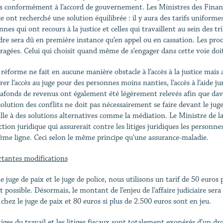
s conformément à l’accord de gouvernement. Les Ministres des Financ
e ont recherché une solution équilibrée : il y aura des tarifs uniformes
nes qui ont recours à la justice et celles qui travaillent au sein des t
re sera dû en première instance qu’en appel ou en cassation. Les procé
ragées. Celui qui choisit quand même de s’engager dans cette voie doi
 réforme ne fait en aucune manière obstacle à l’accès à la justice mais 
urer l’accès au juge pour des personnes moins nanties, l’accès à l’aide 
lafonds de revenus ont également été légèrement relevés afin que dav
solution des conflits ne doit pas nécessairement se faire devant le juge
ille à des solutions alternatives comme la médiation. Le Ministre de la
tion juridique qui assurerait contre les litiges juridiques les personne
ème ligne. Ceci selon le même principe qu’une assurance-maladie.
tantes modifications
e juge de paix et le juge de police, nous utilisons un tarif de 50 euros 
t possible. Désormais, le montant de l’enjeu de l’affaire judiciaire se
 chez le juge de paix et 80 euros si plus de 2.500 euros sont en jeu.
itiges du travail et les litiges fiscaux sont totalement exonérés d’un d