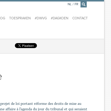
NL
/
FR
×
LOG
TOESPRAKEN
#DWVG
#DAGKOEN
CONTACT
e
rojet de loi portant réforme des droits de mise au
une affaire à l’agenda du jour du tribunal et qui seraient