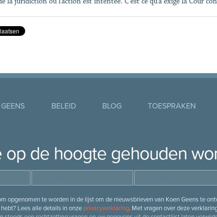
de la juridiction où l’action est intentée. C’est ce qu’a exigé la Cour co
 GEENS
BELEID
BLOG
TOESPRAKEN
je op de hoogte gehouden wo
 om opgenomen te worden in de lijst om de nieuwsbrieven van Koen Geens te ontv
hebt? Lees alle details in onze
privacyverklaring
. Met vragen over deze verklarin
n steeds een rechtzetting vragen en uw gegevens uit de contactlijst laten verwijde