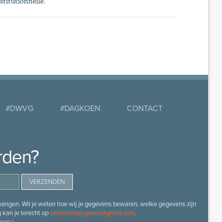
nstitutionnelle.
#DWVG
#DAGKOEN
CONTACT
rden?
angen. Wil je weten hoe wij je gegevens bewaren, welke gegevens zijn
g kan je terecht op
secretariaat.geens@gmail.com
.
ren.)