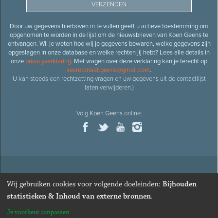
Door uw gegevens hierboven in te vullen geeft u actieve toestemming om
opgenomen te worden in de lijst om de nieuwsbrieven van Koen Geens te
ontvangen. Wil je weten hoe wij je gegevens bewaren, welke gegevens zijn
opgeslagen in onze database en welke rechten jij hebt? Lees alle details in
onze
privacyverklaring
. Met vragen over deze verklaring kan je terecht op
secretariaat.geens@gmail.com
.
U kan steeds een rechtzetting vragen en uw gegevens uit de contactlijst
laten verwijderen.)
Volg
Koen Geens
online:
© 2026
Oud-minister en ere-volksvertegenwoordiger
Koen
Wij gebruiken cookies voor volgende doeleinden:
Bijhouden
Geens
· Alle rechten voorbehouden ·
Cookies wijzigen
statistieken & Inhoud van externe bronnen
.
Webdesign
&
website ontwikkeling
door
Zenjoy in Leuven
. Powered by
Je voorkeur aanpassen
Nimbu
.