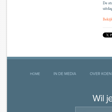
De st
uitda
Bekij
IN DE MEDIA
OVER KOEN
HOME
Wil 