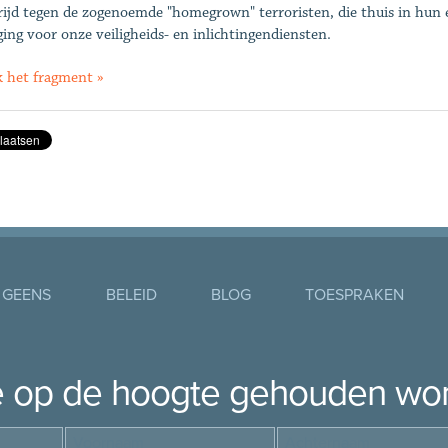
rijd tegen de zogenoemde "homegrown" terroristen, die thuis in hun ee
ging voor onze veiligheids- en inlichtingendiensten.
k het fragment »
 GEENS
BELEID
BLOG
TOESPRAKEN
je op de hoogte gehouden wo