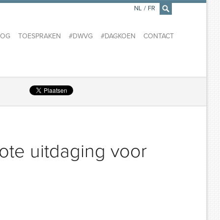
NL
/
FR
×
LOG
TOESPRAKEN
#DWVG
#DAGKOEN
CONTACT
ote uitdaging voor