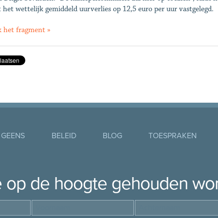
 het wettelijk gemiddeld uurverlies op 12,5 euro per uur vastgelegd.
k het fragment »
 GEENS
BELEID
BLOG
TOESPRAKEN
je op de hoogte gehouden wo