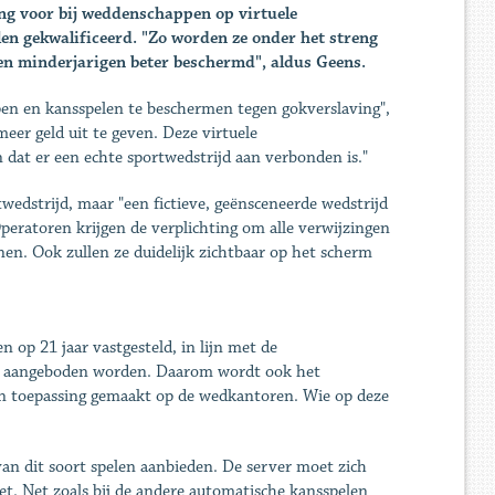
ng voor bij weddenschappen op virtuele
en gekwalificeerd. "Zo worden ze onder het streng
n minderjarigen beter beschermd", aldus Geens.
en en kansspelen te beschermen tegen gokverslaving",
eer geld uit te geven. Deze virtuele
dat er een echte sportwedstrijd aan verbonden is."
twedstrijd, maar "een fictieve, geënsceneerde wedstrijd
Operatoren krijgen de verplichting om alle verwijzingen
nen. Ook zullen ze duidelijk zichtbaar op het scherm
 op 21 jaar vastgesteld, in lijn met de
en aangeboden worden. Daarom wordt ook het
van toepassing gemaakt op de wedkantoren. Wie op deze
n dit soort spelen aanbieden. De server moet zich
het. Net zoals bij de andere automatische kansspelen