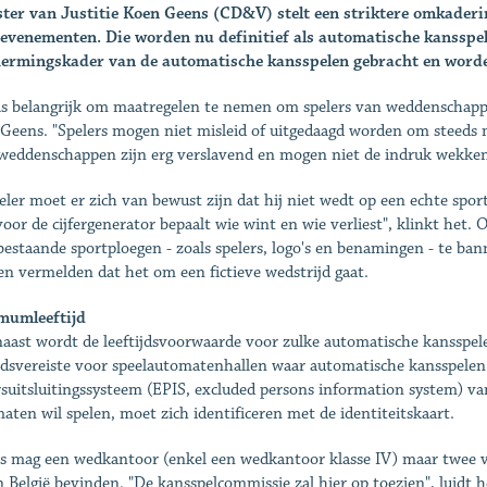
ter van Justitie Koen Geens (CD&V) stelt een striktere omkaderi
evenementen. Die worden nu definitief als automatische kansspel
ermingskader van de automatische kansspelen gebracht en worde
is belangrijk om maatregelen te nemen om spelers van weddenschapp
 Geens. "Spelers mogen niet misleid of uitgedaagd worden om steeds m
weddenschappen zijn erg verslavend en mogen niet de indruk wekken 
eler moet er zich van bewust zijn dat hij niet wedt op een echte spor
oor de cijfergenerator bepaalt wie wint en wie verliest", klinkt het. 
bestaande sportploegen - zoals spelers, logo's en benamingen - te ban
n vermelden dat het om een fictieve wedstrijd gaat.
mumleeftijd
aast wordt de leeftijdsvoorwaarde voor zulke automatische kansspelen
ijdsvereiste voor speelautomatenhallen waar automatische kansspel
rsuitsluitingssysteem (EPIS, excluded persons information system) 
aten wil spelen, moet zich identificeren met de identiteitskaart.
s mag een wedkantoor (enkel een wedkantoor klasse IV) maar twee va
n België bevinden. "De kansspelcommissie zal hier op toezien", luidt 