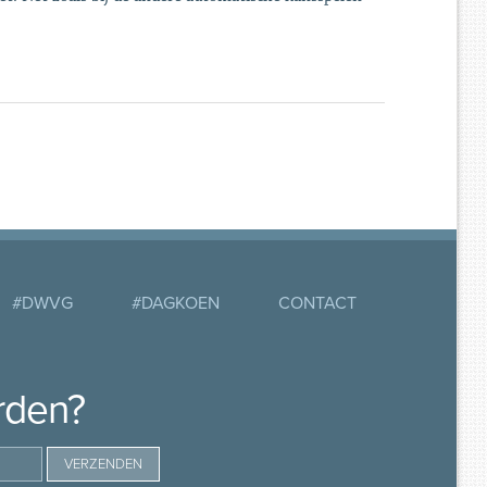
#DWVG
#DAGKOEN
CONTACT
rden?