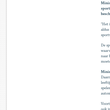
Minis
sport
besch
"Het 
aldus
sport
De sp
waarv
naar 
moete
Mini
Daarn
leeft
spele
autom
Voort
ook i