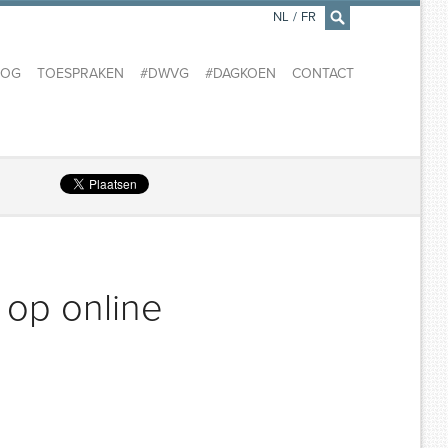
NL
/
FR
×
LOG
TOESPRAKEN
#DWVG
#DAGKOEN
CONTACT
 op online