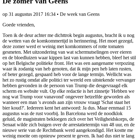
De zomer van Geens
op
31 augustus 2017 16:34
•
De week van Geens
Goede vrienden,
Toen ik de deur achter me dichttrok begin augustus, bracht ik u nog
de wetten van de komkommertijd in herinnering. Het moet gezegd,
deze zomer werd er weinig met komkommers of rotte tomaten
gesmeten. Met uitzondering van wat schermutselingen over eieren
en de bloedluizen waar kippen last van kunnen hebben, bleef het stil
op het Belgische politieke front. Het was een aangename verpozing
waar ik zodanig van heb genoten, dat ik mijn pen heb laten rusten,
of beter gezegd, gespaard heb voor de lange termijn. Wellicht was
het zo rustig omdat alle politici ter wereld een uitstekende vervanger
hebben gevonden in de persoon van Trump die desgevraagd elk
scherm en website vult. Op elke redactie is het zinnetje 'Hebben we
nog wat Trump voor vanavond' ongeveer hetzelfde geworden als
wanneer een man 's avonds aan zijn vrouw vraagt 'Schat staat het
bier koud?'. Iedereen kent het antwoord: Ja dus. Maar eenmaal 15
augustus was de rust voorbij. In Barcelona werd de noodklok
geluid, de magistraten bekloegen zich over het Veiligheidskorps, de
Senaat wilde zich buigen over de arrestatietermijn van 48 uur, en de
nieuwe serie van de Rechtbank werd aangekondigd. Het kostte me
weinig moeite om opnieuw present te geven. Ik had dus niet te lang