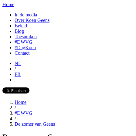
Home
In de media
Over Koen Geens
Beleid
Blog
Toespraken
#DWVG
#DagKoen
Contact
NL
/
FR
Home
/
#DWVG
/
De zomer van Geens