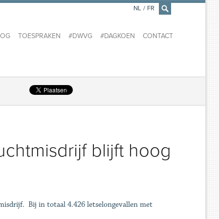
NL
/
FR
×
LOG
TOESPRAKEN
#DWVG
#DAGKOEN
CONTACT
htmisdrijf blijft hoog
isdrijf. Bij in totaal 4.426 letselongevallen met