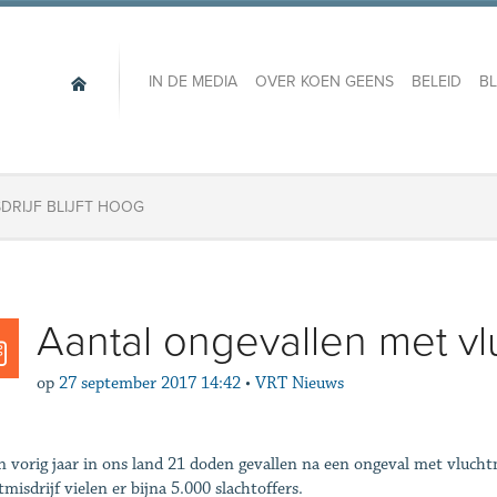
IN DE MEDIA
OVER KOEN GEENS
BELEID
B
DRIJF BLIJFT HOOG
Aantal ongevallen met vluc
op
27 september 2017 14:42
•
VRT Nieuws
jn vorig jaar in ons land 21 doden gevallen na een ongeval met vluchtm
tmisdrijf vielen er bijna 5.000 slachtoffers.