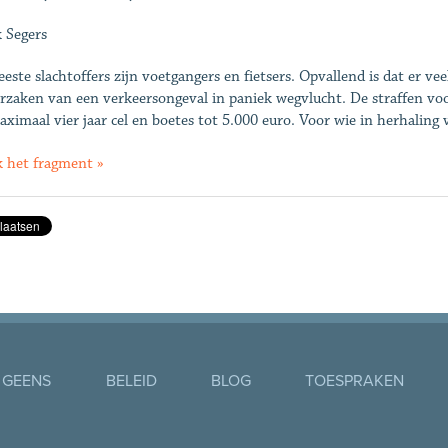
 Segers
este slachtoffers zijn voetgangers en fietsers. Opvallend is dat er vee
rzaken van een verkeersongeval in paniek wegvlucht. De straffen voo
aximaal vier jaar cel en boetes tot 5.000 euro. Voor wie in herhaling 
k het fragment »
 GEENS
BELEID
BLOG
TOESPRAKEN