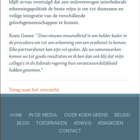
blijft ervan overtuigd dat een weloverwogen interfederale
erkenningspolitiek de beste wijze is om tot duurzame en
veilige integratie van de verschillende
geloofsgemeenschappen te komen.
Koen Geens
: “ Deze nieuwe omzendbrief is een helder kader in
de procedure om tot een erkenning van een eredienst te komen.
Elke partnerdienst kan zijn rol spelen. Als we samenwerken
komen we tot goede resultaten en ik ben dan ook blij dat mijn
collega’s in de federale regering hun verantwoordelijkheid
hebben genomen.”
Terug naar het overzicht
IN DE MEDIA
OVER KOEN GEENS
BELEID
HOME
BLOG
TOESPRAKEN
#DWVG
#DAGKOEN
CONTACT