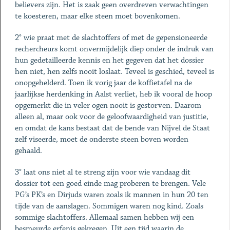
believers zijn. Het is zaak geen overdreven verwachtingen
te koesteren, maar elke steen moet bovenkomen.
2° wie praat met de slachtoffers of met de gepensioneerde
rechercheurs komt onvermijdelijk diep onder de indruk van
hun gedetailleerde kennis en het gegeven dat het dossier
hen niet, hen zelfs nooit loslaat. Teveel is geschied, teveel is
onopgehelderd. Toen ik vorig jaar de koffietafel na de
jaarlijkse herdenking in Aalst verliet, heb ik vooral de hoop
opgemerkt die in veler ogen nooit is gestorven. Daarom
alleen al, maar ook voor de geloofwaardigheid van justitie,
en omdat de kans bestaat dat de bende van Nijvel de Staat
zelf viseerde, moet de onderste steen boven worden
gehaald.
3° laat ons niet al te streng zijn voor wie vandaag dit
dossier tot een goed einde mag proberen te brengen. Vele
PG’s PK’s en Dirjuds waren zoals ik mannen in hun 20 ten
tijde van de aanslagen. Sommigen waren nog kind. Zoals
sommige slachtoffers. Allemaal samen hebben wij een
besmeurde erfenis gekregen. Uit een tijd waarin de