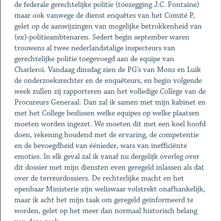
de federale gerechtelijke politie (toezegging J.C. Fontaine)
maar ook vanwege de dienst enquêtes van het Comité P,
gelet op de aanwijzingen van mogelijke betrokkenheid van
(ex)-politieambtenaren. Sedert begin september waren
trouwens al twee nederlandstalige inspecteurs van
gerechtelijke politie toegevoegd aan de equipe van
Charleroi. Vandaag dinsdag zien de PG’s van Mons en Luik
de onderzoeksrechter en de enquêteurs, en begin volgende
week zullen zij rapporteren aan het volledige College van de
Procureurs Generaal. Dan zal ik samen met mijn kabinet en
met het College beslissen welke equipes op welke plaatsen
moeten worden ingezet. We moeten dit met een koel hoofd
doen, rekening houdend met de ervaring, de competentie
en de bevoegdheid van éénieder, wars van inefficiënte
emoties. In elk geval zal ik vanaf nu dergelijk overleg over
dit dossier met mijn diensten even geregeld inlassen als dat
over de terreurdossiers. De rechterlijke macht en het
openbaar Ministerie zijn weliswaar volstrekt onafhankelijk,
maar ik acht het mijn taak om geregeld geïnformeerd te
worden, gelet op het meer dan normaal historisch belang