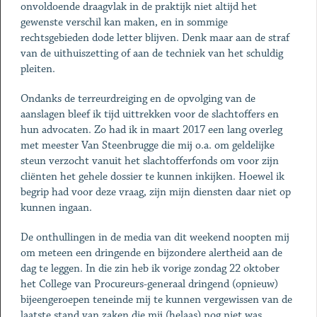
onvoldoende draagvlak in de praktijk niet altijd het
gewenste verschil kan maken, en in sommige
rechtsgebieden dode letter blijven. Denk maar aan de straf
van de uithuiszetting of aan de techniek van het schuldig
pleiten.
Ondanks de terreurdreiging en de opvolging van de
aanslagen bleef ik tijd uittrekken voor de slachtoffers en
hun advocaten. Zo had ik in maart 2017 een lang overleg
met meester Van Steenbrugge die mij o.a. om geldelijke
steun verzocht vanuit het slachtofferfonds om voor zijn
cliënten het gehele dossier te kunnen inkijken. Hoewel ik
begrip had voor deze vraag, zijn mijn diensten daar niet op
kunnen ingaan.
De onthullingen in de media van dit weekend noopten mij
om meteen een dringende en bijzondere alertheid aan de
dag te leggen. In die zin heb ik vorige zondag 22 oktober
het College van Procureurs-generaal dringend (opnieuw)
bijeengeroepen teneinde mij te kunnen vergewissen van de
laatste stand van zaken die mij (helaas) nog niet was