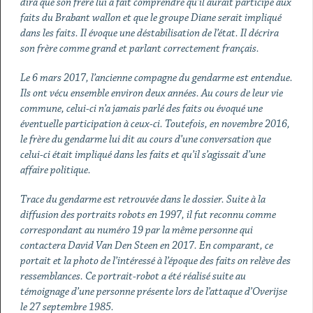
dira que son frère lui a fait comprendre qu’il aurait participé aux
faits du Brabant wallon et que le groupe Diane serait impliqué
dans les faits. Il évoque une déstabilisation de l’état. Il décrira
son frère comme grand et parlant correctement français.
Le 6 mars 2017, l’ancienne compagne du gendarme est entendue.
Ils ont vécu ensemble environ deux années. Au cours de leur vie
commune, celui-ci n’a jamais parlé des faits ou évoqué une
éventuelle participation à ceux-ci. Toutefois, en novembre 2016,
le frère du gendarme lui dit au cours d’une conversation que
celui-ci était impliqué dans les faits et qu’il s’agissait d’une
affaire politique.
Trace du gendarme est retrouvée dans le dossier. Suite à la
diffusion des portraits robots en 1997, il fut reconnu comme
correspondant au numéro 19 par la même personne qui
contactera David Van Den Steen en 2017. En comparant, ce
portait et la photo de l’intéressé à l’époque des faits on relève des
ressemblances. Ce portrait-robot a été réalisé suite au
témoignage d’une personne présente lors de l’attaque d’Overijse
le 27 septembre 1985.