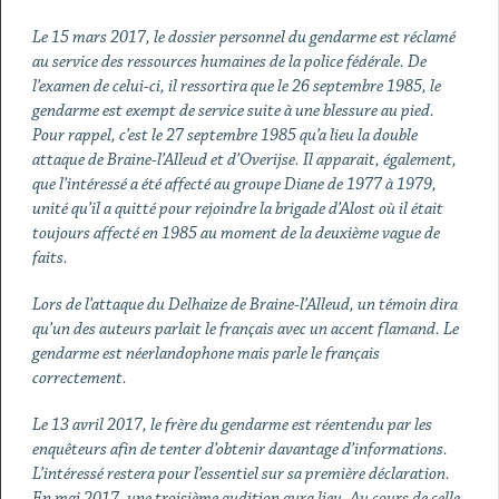
Le 15 mars 2017, le dossier personnel du gendarme est réclamé
au service des ressources humaines de la police fédérale. De
l’examen de celui-ci, il ressortira que le 26 septembre 1985, le
gendarme est exempt de service suite à une blessure au pied.
Pour rappel, c’est le 27 septembre 1985 qu’a lieu la double
attaque de Braine-l’Alleud et d’Overijse. Il apparait, également,
que l’intéressé a été affecté au groupe Diane de 1977 à 1979,
unité qu’il a quitté pour rejoindre la brigade d’Alost où il était
toujours affecté en 1985 au moment de la deuxième vague de
faits.
Lors de l’attaque du Delhaize de Braine-l’Alleud, un témoin dira
qu’un des auteurs parlait le français avec un accent flamand. Le
gendarme est néerlandophone mais parle le français
correctement.
Le 13 avril 2017, le frère du gendarme est réentendu par les
enquêteurs afin de tenter d’obtenir davantage d’informations.
L’intéressé restera pour l’essentiel sur sa première déclaration.
En mai 2017, une troisième audition aura lieu. Au cours de celle-