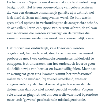
De bende van Nijvel is een dossier dat ons land sedert lang
bezig houdt. Het is een opeenvolging van gebeurtenissen
die van een dermate onmenselijk gehalte zijn dat het wel
leek alsof de Staat zelf aangevallen werd. De buit was in
geen enkel opzicht in verhouding tot de aangerichte schade,
de aanvallen lieten een spoor van terreur achter, de tol van
mensenlevens die werden vernietigd en de families die
samen daarmee werden verwoest, was onnoemelijk zwaar.
Het motief was onduidelijk, vele theorieën werden
opgebouwd, het onderzoek sleepte aan, en uw parlement
probeerde met twee onderzoekscommissies helderheid te
scheppen. Het onderzoek van het onderzoek leverde geen
duidelijk bewijs van bewust en kwaadwillig falen. Maar dat
er weinig tot geen tips kwamen vanuit het professioneel
milieu van de misdaad, bij zoveel wreedheid, wees er
volgens velen op dat het dossier atypisch was en dat de
daders daar dan ook niet moest gezocht worden. Volgens
vele anderen ging het wel om een weliswaar heel bijzondere
maar toch ‘gewone’ professionele misdadigersbende.