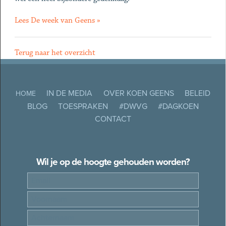
Lees De week van Geens »
Terug naar het overzicht
IN DE MEDIA
OVER KOEN GEENS
BELEID
HOME
BLOG
TOESPRAKEN
#DWVG
#DAGKOEN
CONTACT
Wil je op de hoogte gehouden worden?