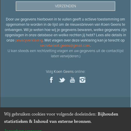
Door uw gegevens hierboven in te vullen geeft u actieve toestemming om
opgenomen te worden in de lijst om de nieuwsbrieven van Koen Geens te
ontvangen. Wil je weten hoe wij je gegevens bewaren, welke gegevens zijn
opgeslagen in onze database en welke rechten jij hebt? Lees alle details in
onze
privacyverklaring
. Met vragen over deze verklaring kan je terecht op
secretariaat.geens@gmail.com
.
U kan steeds een rechtzetting vragen en uw gegevens uit de contactlijst
laten verwijderen.)
Volg
Koen Geens
online:
© 2026
Oud-minister en ere-volksvertegenwoordiger
Koen
Wij gebruiken cookies voor volgende doeleinden:
Bijhouden
Geens
· Alle rechten voorbehouden ·
Cookies wijzigen
statistieken & Inhoud van externe bronnen
.
Webdesign
&
website ontwikkeling
door
Zenjoy in Leuven
. Powered by
Nimbu
.