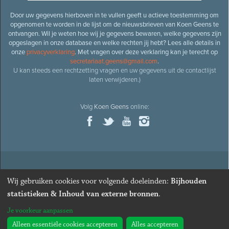
Door uw gegevens hierboven in te vullen geeft u actieve toestemming om
opgenomen te worden in de lijst om de nieuwsbrieven van Koen Geens te
ontvangen. Wil je weten hoe wij je gegevens bewaren, welke gegevens zijn
opgeslagen in onze database en welke rechten jij hebt? Lees alle details in
onze
privacyverklaring
. Met vragen over deze verklaring kan je terecht op
secretariaat.geens@gmail.com
.
U kan steeds een rechtzetting vragen en uw gegevens uit de contactlijst
laten verwijderen.)
Volg
Koen Geens
online:
© 2026
Oud-minister en ere-volksvertegenwoordiger
Koen
Wij gebruiken cookies voor volgende doeleinden:
Bijhouden
Geens
· Alle rechten voorbehouden ·
Cookies wijzigen
statistieken & Inhoud van externe bronnen
.
Webdesign
&
website ontwikkeling
door
Zenjoy in Leuven
. Powered by
Je voorkeur aanpassen
Nimbu
.
Alleen essentiële cookies accepteren
Alles accepteren