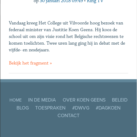
op
30 januari 2018 09:49
•
Ring TV
Vandaag kreeg Het College uit Vilvoorde hoog bezoek van
federaal minister van Justitie Koen Geens. Hij koos de
school uit om zijn visie rond het Belgische rechtswezen te
komen toelichten. Twee uren lang ging hij in debat met de
vijfde- en zesdejaars.
Bekijk het fragment »
IN DE MEDIA
OVER KOEN GEENS
BELEID
HOME
BLOG
TOESPRAKEN
#DWVG
#DAGKOEN
CONTACT