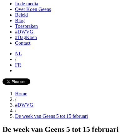
In de media
Over Koen Geens
Beleid
Blog
Toespraken
#DWVG
#DagKoen
Contact
NL
/
FR
Home
/
#DWVG
/
De week van Geens 5 tot 15 februari
De week van Geens 5 tot 15 februari