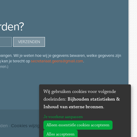
rden?
angen. Wil je weten hoe wij je gegevens bewaren, welke gegevens zijn
g kan je terecht op
secretariaat.geens@gmail.com
.
ren.)
Wij gebruiken cookies voor volgende
doeleinden:
Bijhouden statistieken &
Inhoud van externe bronnen
.
Je voorkeur aanpassen
Alleen essentiële cookies accepteren
uden ·
Cookies wijzigen
Alles accepteren