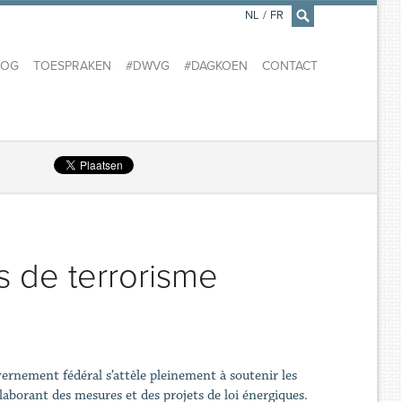
NL
/
FR
×
LOG
TOESPRAKEN
#DWVG
#DAGKOEN
CONTACT
s de terrorisme
vernement fédéral s’attèle pleinement à soutenir les
élaborant des mesures et des projets de loi énergiques.