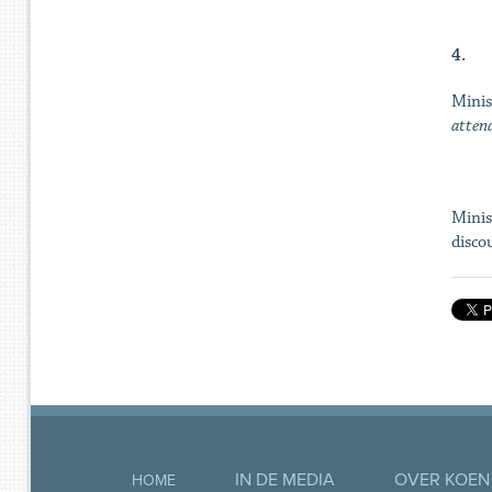
4.
Minis
attend
Minis
discou
IN DE MEDIA
OVER KOEN
HOME