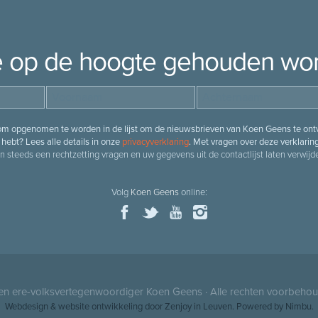
je op de hoogte gehouden wo
 om opgenomen te worden in de lijst om de nieuwsbrieven van Koen Geens te ontv
hebt? Lees alle details in onze
privacyverklaring
. Met vragen over deze verklarin
n steeds een rechtzetting vragen en uw gegevens uit de contactlijst laten verwijde
Volg
Koen Geens
online:
 en ere-volksvertegenwoordiger
Koen Geens
· Alle rechten voorbeho
Webdesign
&
website ontwikkeling
door
Zenjoy in Leuven
. Powered by
Nimbu
.