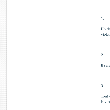
1.
Un dé
viole
2.
Il se
3.
Tout 
la vic