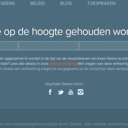
 GEENS
BELEID
BLOG
TOESPRAKEN
je op de hoogte gehouden wo
 om opgenomen te worden in de lijst om de nieuwsbrieven van Koen Geens te ontv
hebt? Lees alle details in onze
privacyverklaring
. Met vragen over deze verklarin
n steeds een rechtzetting vragen en uw gegevens uit de contactlijst laten verwijde
Volg
Koen Geens
online:
 en ere-volksvertegenwoordiger
Koen Geens
· Alle rechten voorbeho