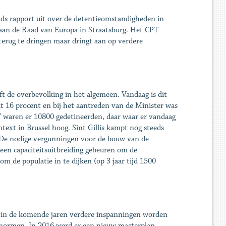
jds rapport uit over de detentieomstandigheden in
k aan de Raad van Europa in Straatsburg. Het CPT
erug te dringen maar dringt aan op verdere
ft de overbevolking in het algemeen. Vandaag is dit
t 16 procent en bij het aantreden van de Minister was
 waren er 10800 gedetineerden, daar waar er vandaag
ntext in Brussel hoog. Sint Gillis kampt nog steeds
 De nodige vergunningen voor de bouw van de
en capaciteitsuitbreiding gebeuren om de
om de populatie in te dijken (op 3 jaar tijd 1500
er in de komende jaren verdere inspanningen worden
normen. In 2016 werd er een nieuw masterplan