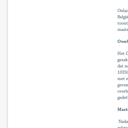
Onlan
Belgi
toont
maatr
Overb
Het C
gezak
dat n
10350
met e
gevan
overb
gedet
Mast
Nadat
gelev