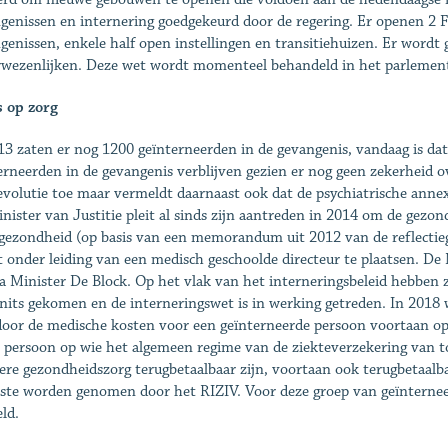
genissen en internering goedgekeurd door de regering. Er openen 2 F
genissen, enkele half open instellingen en transitiehuizen. Er wordt 
rwezenlijken. Deze wet wordt momenteel behandeld in het parlemen
s op zorg
13 zaten er nog 1200 geïnterneerden in de gevangenis, vandaag is dat
erneerden in de gevangenis verblijven gezien er nog geen zekerheid o
evolutie toe maar vermeldt daarnaast ook dat de psychiatrische ann
nister van Justitie pleit al sinds zijn aantreden in 2014 om de gezo
gezondheid (op basis van een memorandum uit 2012 van de reflectieg
t onder leiding van een medisch geschoolde directeur te plaatsen. De
ga Minister De Block. Op het vlak van het interneringsbeleid hebben z
nits gekomen en de interneringswet is in werking getreden. In 2018
oor de medische kosten voor een geïnterneerde persoon voortaan op d
 persoon op wie het algemeen regime van de ziekteverzekering van toe
iere gezondheidszorg terugbetaalbaar zijn, voortaan ook terugbetaalb
aste worden genomen door het RIZIV. Voor deze groep van geïnternee
ld.