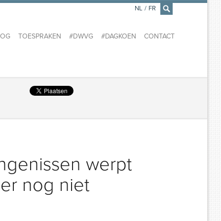
NL
/
FR
×
LOG
TOESPRAKEN
#DWVG
#DAGKOEN
CONTACT
angenissen werpt
 er nog niet