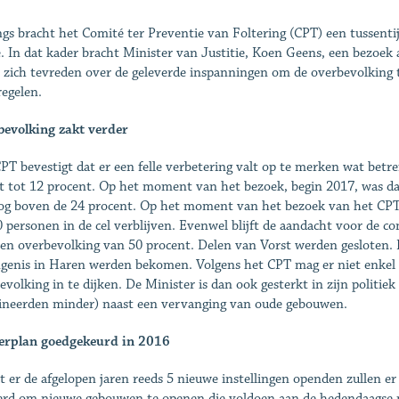
gs bracht het Comité ter Preventie van Foltering (CPT) een tussenti
ë. In dat kader bracht Minister van Justitie, Koen Geens, een bezoe
 zich tevreden over de geleverde inspanningen om de overbevolking t
egelen.
evolking zakt verder
PT bevestigt dat er een felle verbetering valt op te merken wat betre
t tot 12 procent. Op het moment van het bezoek, begin 2017, was da
og boven de 24 procent. Op het moment van het bezoek van het CPT
 personen in de cel verblijven. Evenwel blijft de aandacht voor de co
en overbevolking van 50 procent. Delen van Vorst werden gesloten.
genis in Haren werden bekomen. Volgens het CPT mag er niet enkel e
evolking in te dijken. De Minister is dan ook gesterkt in zijn politiek 
ineerden minder) naast een vervanging van oude gebouwen.
erplan goedgekeurd in 2016
 er de afgelopen jaren reeds 5 nieuwe instellingen openden zullen 
erd om nieuwe gebouwen te openen die voldoen aan de hedendaagse 