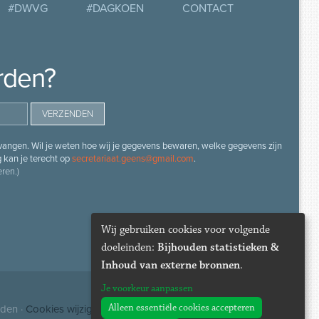
#DWVG
#DAGKOEN
CONTACT
rden?
angen. Wil je weten hoe wij je gegevens bewaren, welke gegevens zijn
g kan je terecht op
secretariaat.geens@gmail.com
.
ren.)
Wij gebruiken cookies voor volgende
doeleinden:
Bijhouden statistieken &
Inhoud van externe bronnen
.
Je voorkeur aanpassen
Alleen essentiële cookies accepteren
uden ·
Cookies wijzigen