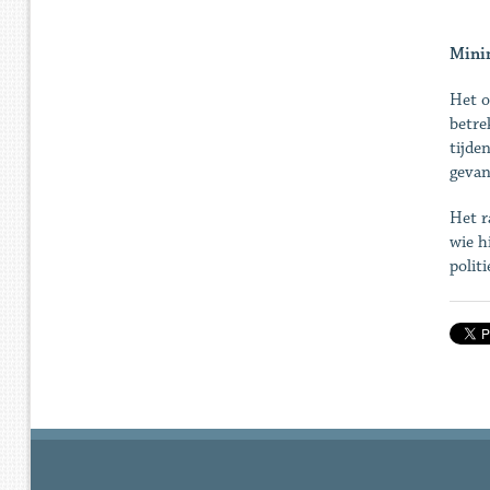
Mini
Het o
betre
tijde
gevan
Het r
wie h
polit