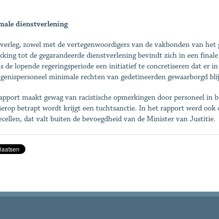
male dienstverlening
verleg, zowel met de vertegenwoordigers van de vakbonden van het g
kking tot de gegarandeerde dienstverlening bevindt zich in een fina
ns de lopende regeringsperiode een initiatief te concretiseren dat er i
genispersoneel minimale rechten van gedetineerden gewaarborgd bli
apport maakt gewag van racistische opmerkingen door personeel in be
ierop betrapt wordt krijgt een tuchtsanctie. In het rapport werd oo
iecellen, dat valt buiten de bevoegdheid van de Minister van Justitie.