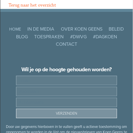
Terug naar het overzicht
IN DE MEDIA
OVER KOEN GEENS
BELEID
HOME
BLOG
TOESPRAKEN
#DWVG
#DAGKOEN
CONTACT
Wil je op de hoogte gehouden worden?
Door uw gegevens hierboven in te vullen geeft u actieve toestemming om
opgenomen te worden in de lijst om de nieuwsbrieven van Koen Geens te