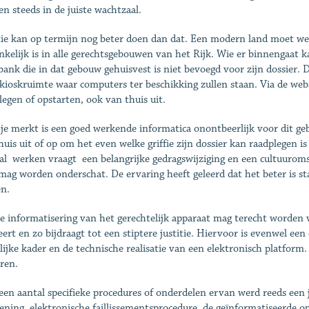
en steeds in de juiste wachtzaal.
tie kan op termijn nog beter doen dan dat. Een modern land moet wer
nkelijk is in alle gerechtsgebouwen van het Rijk. Wie er binnengaat ka
bank die in dat gebouw gehuisvest is niet bevoegd voor zijn dossier. 
 kioskruimte waar computers ter beschikking zullen staan. Via de web
legen of opstarten, ook van thuis uit.
 je merkt is een goed werkende informatica onontbeerlijk voor dit g
huis uit of op om het even welke griffie zijn dossier kan raadplegen i
aal werken vraagt een belangrijke gedragswijziging en een cultuu
mag worden onderschat. De ervaring heeft geleerd dat het beter is st
en.
e informatisering van het gerechtelijk apparaat mag terecht worden 
seert en zo bijdraagt tot een stiptere justitie. Hiervoor is evenwel ee
lijke kader en de technische realisatie van een elektronisch platform
ren.
een aantal specifieke procedures of onderdelen ervan werd reeds een j
ening, elektronische faillissementsprocedure, de geïnformatise