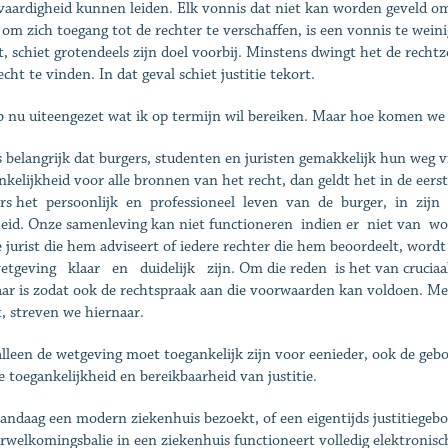
vaardigheid kunnen leiden. Elk vonnis dat niet kan worden geveld om
 om zich toegang tot de rechter te verschaffen, is een vonnis te wein
at, schiet grotendeels zijn doel voorbij. Minstens dwingt het de rech
echt te vinden. In dat geval schiet justitie tekort.
b nu uiteengezet wat ik op termijn wil bereiken. Maar hoe komen w
s belangrijk dat burgers, studenten en juristen gemakkelijk hun weg v
nkelijkheid voor alle bronnen van het recht, dan geldt het in de eer
s het persoonlijk en professioneel leven van de burger, in zijn v
eid. Onze samenleving kan niet functioneren indien er niet van wordt
e jurist die hem adviseert of iedere rechter die hem beoordeelt, 
tgeving klaar en duidelijk zijn. Om die reden is het van cruciaal 
ar is zodat ook de rechtspraak aan die voorwaarden kan voldoen. M
, streven we hiernaar.
alleen de wetgeving moet toegankelijk zijn voor eenieder, ook de geb
e toegankelijkheid en bereikbaarheid van justitie.
andaag een modern ziekenhuis bezoekt, of een eigentijds justitiegebo
rwelkomingsbalie in een ziekenhuis functioneert volledig elektronis