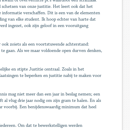
 kwam of oververhitte pc’s waardoor een strafzaak
d schetsen van onze justitie. Het leert ook dat het
cte informatie verschaffen. Dit is een van de elementen
ding van elke student. Ik hoop echter van harte dat
werd ingezet, ook zijn geloof in een vooruitgang
 ook zoiets als een voortstuwende achterstand:
it te gaan. Als we maar voldoende open durven denken,
ijke en stipte Justitie centraal. Zoals in het
aatsingen te beperken en justitie nabij te maken voor
vonnis mag niet meer dan een jaar in beslag nemen; een
t al vlug drie jaar nodig om zijn gram te halen. En als
jaar voorbij. Een benijdenswaardig minimum dat heel
r iedereen. Om dat te bewerkstelligen werden