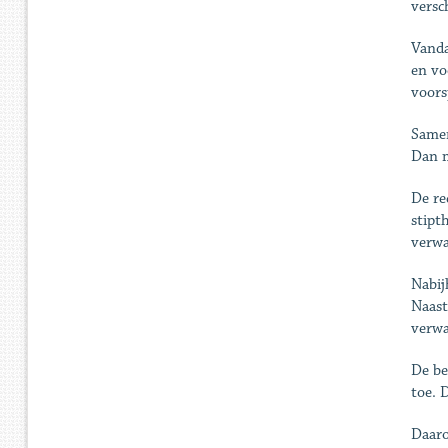
versc
Vanda
en vo
voors
Samen
Dan m
De re
stipt
verwa
Nabij
Naast
verwa
De be
toe. 
Daaro