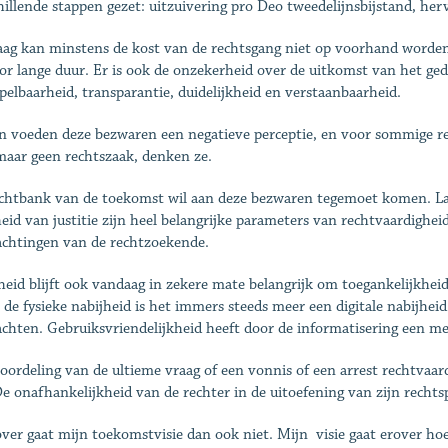
hillende stappen gezet: uitzuivering pro Deo tweedelijnsbijstand, he
ag kan minstens de kost van de rechtsgang niet op voorhand worden be
or lange duur. Er is ook de onzekerheid over de uitkomst van het gedi
pelbaarheid, transparantie, duidelijkheid en verstaanbaarheid.
 voeden deze bezwaren een negatieve perceptie, en voor sommige re
aar geen rechtszaak, denken ze.
chtbank van de toekomst wil aan deze bezwaren tegemoet komen. Laag
heid van justitie zijn heel belangrijke parameters van rechtvaardigheid 
chtingen van de rechtzoekende.
heid blijft ook vandaag in zekere mate belangrijk om toegankelijkheid
 de fysieke nabijheid is het immers steeds meer een digitale nabijhei
chten. Gebruiksvriendelijkheid heeft door de informatisering een m
oordeling van de ultieme vraag of een vonnis of een arrest rechtvaard
De onafhankelijkheid van de rechter in de uitoefening van zijn recht
ver gaat mijn toekomstvisie dan ook niet. Mijn visie gaat erover hoe