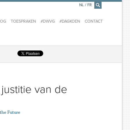
NL
/
FR
×
LOG
TOESPRAKEN
#DWVG
#DAGKOEN
CONTACT
ustitie van de
the Future