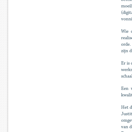
moeil
(digi
vonni
Wie d
reali
orde.
zijn 
Er is
werkm
schaa
Een v
kwali
Het d
Justi
omgev
van d