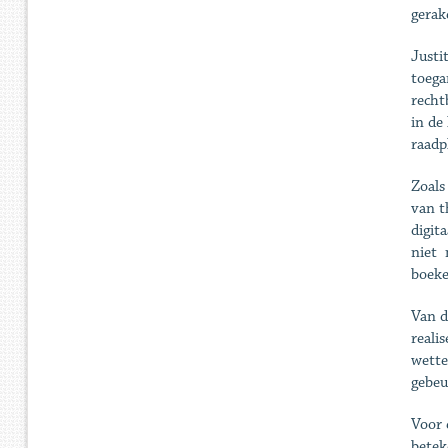
gerak
Justi
toega
recht
in de
raadp
Zoals
van t
digit
niet 
boek
Van d
reali
wette
gebeu
Voor 
betek