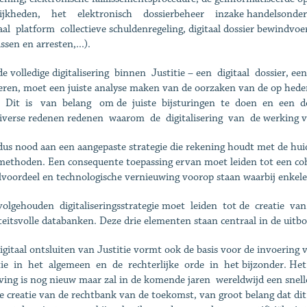
ijkheden, het elektronisch dossierbeheer inzake handelsonderz
taal platform collectieve schuldenregeling, digitaal dossier bewindvoer
ssen en arresten,...).
e volledige digitalisering binnen Justitie – een digitaal dossier, ee
seren, moet een juiste analyse maken van de oorzaken van de op hed
 Dit is van belang om de juiste bijsturingen te doen en een doelg
diverse redenen redenen waarom de digitalisering van de werking van
 dus nood aan een aangepaste strategie die rekening houdt met de hu
ethoden. Een consequente toepassing ervan moet leiden tot een coh
lvoordeel en technologische vernieuwing voorop staan waarbij enkele
olgehouden digitaliseringsstrategie moet leiden tot de creatie van e
teitsvolle databanken. Deze drie elementen staan centraal in de ui
igitaal ontsluiten van Justitie vormt ook de basis voor de invoering 
tie in het algemeen en de rechterlijke orde in het bijzonder. Het geb
ing is nog nieuw maar zal in de komende jaren wereldwijd een snell
e creatie van de rechtbank van de toekomst, van groot belang dat di