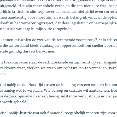
genaamde onleesbare DVD’s waardoor een drugsbende op vrije voeten
uitgesteld. Het zijn maar enkele verhalen die een niet al te fraai beel
grijk is kritisch te zijn tegenover de media die niet altijd even corre
men aandachtig voor moet zijn en wat ik belangrijk vindt in de oplei
elooft in het verbeteringstraject, dat deze legislatuur onherroepelijk 
n justitie vandaag in mijn visie terugvindt.
e kennen misschien de wet van de remmende voorsprong? Er is echter
es die achterstand biedt vandaag een opportuniteit om sneller vooru
ende grondig durven hervormen.
jn toekomstvisie staat de rechtzoekende en zijn recht op een toegankel
rakkoord staat, werken we eraan om rechtszaken te versnellen, verpl
een.
 tijd nabij: de doorlooptijd tussen de inleiding van een zaak en het 
per aanleg wel te verstaan. Wie beroep en cassatie wil aantekenen, heef
tie de zaak opnieuw naar een beroepsinstantie verwijst, zijn er vier 
n wordt gehaald.
cieel nabij: Justitie zou ook financieel toegankelijk moeten zijn voo