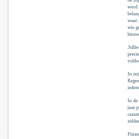
de zo
werd 
belan
waar 
wie g
binne
Julli
preci
voldo
In mi
Regee
ieder
In de
jaar 
cassa
zelde
Finan