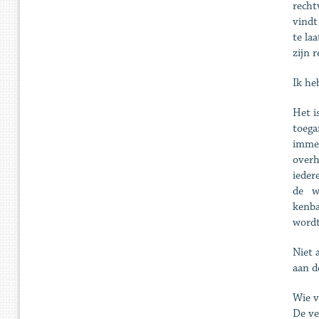
recht
vindt
te la
zijn r
Ik he
Het i
toega
immer
overh
ieder
de we
kenba
wordt
Niet 
aan d
Wie v
De ve