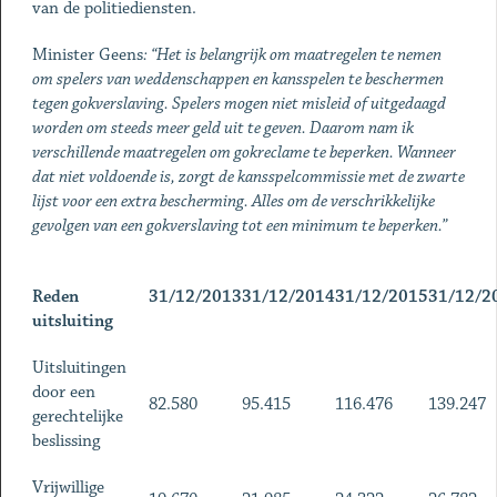
van de politiediensten.
Minister Geens
: “Het is belangrijk om maatregelen te nemen
om spelers van weddenschappen en kansspelen te beschermen
tegen gokverslaving. Spelers mogen niet misleid of uitgedaagd
worden om steeds meer geld uit te geven. Daarom nam ik
verschillende maatregelen om gokreclame te beperken. Wanneer
dat niet voldoende is, zorgt de kansspelcommissie met de zwarte
lijst voor een extra bescherming. Alles om de verschrikkelijke
gevolgen van een gokverslaving tot een minimum te beperken.”
Reden
31/12/2013
31/12/2014
31/12/2015
31/12/2
uitsluiting
Uitsluitingen
door een
82.580
95.415
116.476
139.247
gerechtelijke
beslissing
Vrijwillige