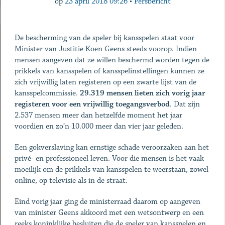
op
23 april 2018 09:26
•
Persbericht
De bescherming van de speler bij kansspelen staat voor
Minister van Justitie Koen Geens steeds voorop. Indien
mensen aangeven dat ze willen beschermd worden tegen de
prikkels van kansspelen of kansspelinstellingen kunnen ze
zich vrijwillig laten registeren op een zwarte lijst van de
kansspelcommissie.
29.319 mensen lieten zich vorig jaar
registeren voor een vrijwillig toegangsverbod
. Dat zijn
2.537 mensen meer dan hetzelfde moment het jaar
voordien en zo’n 10.000 meer dan vier jaar geleden.
Een gokverslaving kan ernstige schade veroorzaken aan het
privé- en professioneel leven. Voor die mensen is het vaak
moeilijk om de prikkels van kansspelen te weerstaan, zowel
online, op televisie als in de straat.
Eind vorig jaar ging de ministerraad daarom op aangeven
van minister Geens akkoord met een wetsontwerp en een
reeks koninklijke besluiten die de speler van kansspelen en