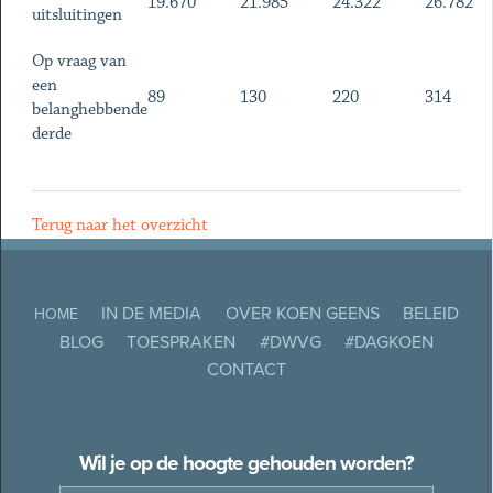
19.670
21.985
24.322
26.782
uitsluitingen
Op vraag van
een
89
130
220
314
belanghebbende
derde
Terug naar het overzicht
IN DE MEDIA
OVER KOEN GEENS
BELEID
HOME
BLOG
TOESPRAKEN
#DWVG
#DAGKOEN
CONTACT
Wil je op de hoogte gehouden worden?