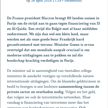
op
26 april 2018 17:24
•
Persbericht
De Franse president Macron brengt 80 landen samen in
Parijs om de strijd aan te gaan tegen financiering van IS
en Al-Qaida. Een strijd die België met al haar middelen
ondersteunt. We zijn dan wel een klein land, maar
werden net als onze goede buur Frankrijk hard
geconfronteerd met terreur. Minister Geens is ervan
overtuigd dat een mondiale aanpak cruciaal is om
moderne uitdagingen aan te pakken en zal die
boodschap krachtig verdedigen in Parijs.
De minister zal in aanwezigheid van tientallen collega-
ministers de aandacht vestigen op verschillende nieuwe
internationale uitdagingen. Om de klassieke geldstromen in
beeld te brengen is een hechtere
samenwerking tussen de
private sector en overheden nodig
. Volgen we het geld,
dan volgen we ook de terroristische netwerken. Maar
vandaag is financiering van terrorisme meer dan het
opsporen van bankrekeningen en transacties.
Ook