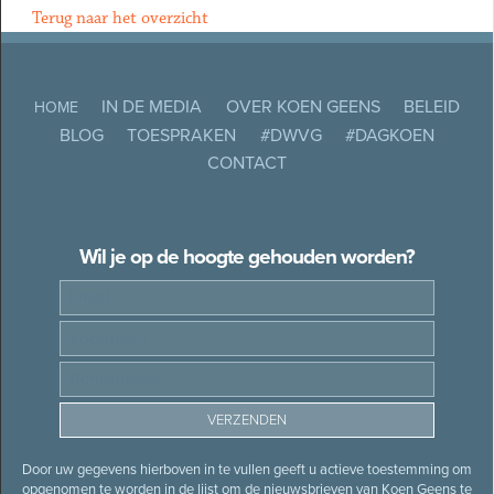
Terug naar het overzicht
IN DE MEDIA
OVER KOEN GEENS
BELEID
HOME
BLOG
TOESPRAKEN
#DWVG
#DAGKOEN
CONTACT
Wil je op de hoogte gehouden worden?
Door uw gegevens hierboven in te vullen geeft u actieve toestemming om
opgenomen te worden in de lijst om de nieuwsbrieven van Koen Geens te