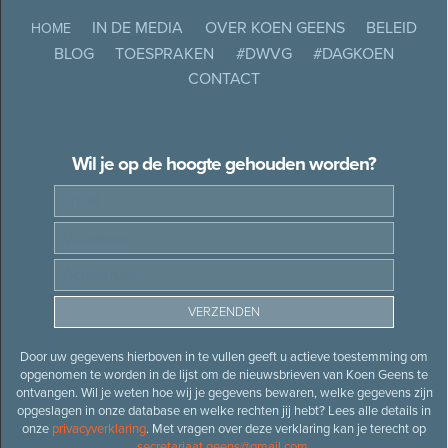
IN DE MEDIA
OVER KOEN GEENS
BELEID
HOME
BLOG
TOESPRAKEN
#DWVG
#DAGKOEN
CONTACT
Wil je op de hoogte gehouden worden?
Door uw gegevens hierboven in te vullen geeft u actieve toestemming om
opgenomen te worden in de lijst om de nieuwsbrieven van Koen Geens te
ontvangen. Wil je weten hoe wij je gegevens bewaren, welke gegevens zijn
opgeslagen in onze database en welke rechten jij hebt? Lees alle details in
onze
privacyverklaring
. Met vragen over deze verklaring kan je terecht op
secretariaat.geens@gmail.com
.