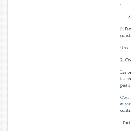
· Int
· Séc
Si l’
const
Un da
2. Cr
Les o
les p
pas r
C’est 
autor
contr
- l’oc