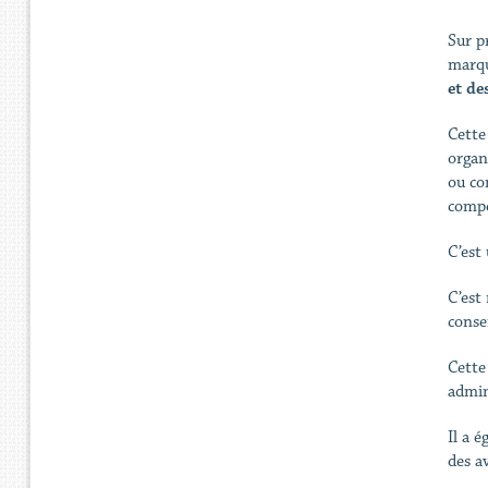
Sur p
marqu
et de
Cette
organ
ou co
compé
C’est
C’est 
conse
Cette
admin
Il a 
des a