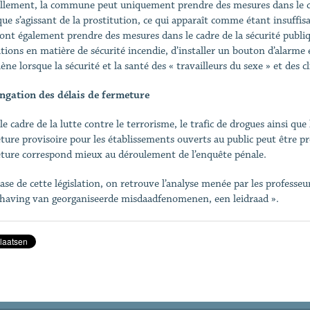
llement, la commune peut uniquement prendre des mesures dans le cadr
que s’agissant de la prostitution, ce qui apparaît comme étant insuff
ont également prendre des mesures dans le cadre de la sécurité publiq
ations en matière de sécurité incendie, d’installer un bouton d’alarme 
iène lorsque la sécurité et la santé des « travailleurs du sexe » et de
ngation des délais de fermeture
e cadre de la lutte contre le terrorisme, le trafic de drogues ainsi que l
ture provisoire pour les établissements ouverts au public peut être p
ture correspond mieux au déroulement de l’enquête pénale.
base de cette législation, on retrouve l’analyse menée par les professeu
aving van georganiseerde misdaadfenomenen, een leidraad ».