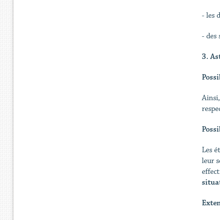
- les
- des
3. As
Possi
Ainsi
respe
Possi
Les é
leur 
effec
situa
Exten