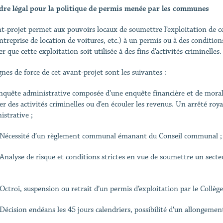
dre légal pour la politique de permis menée par les communes
nt-projet permet aux pouvoirs locaux de soumettre l’exploitation de cert
ntreprise de location de voitures, etc.) à un permis ou à des condition
er que cette exploitation soit utilisée à des fins d’activités criminelles
ignes de force de cet avant-projet sont les suivantes :
uête administrative composée d’une enquête financière et de moralité 
iter des activités criminelles ou d’en écouler les revenus. Un arrêté ro
istrative ;
essité d’un règlement communal émanant du Conseil communal ;
lyse de risque et conditions strictes en vue de soumettre un secteu
roi, suspension ou retrait d’un permis d’exploitation par le Collège
ision endéans les 45 jours calendriers, possibilité d'un allongement