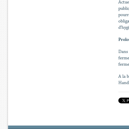
Actue
publi
pourr
oblig
d’hyg
Prolo
Dans l
ferme
ferme
A la 
Handh