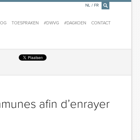
NL
/
FR
×
LOG
TOESPRAKEN
#DWVG
#DAGKOEN
CONTACT
ommunes afin d’enrayer