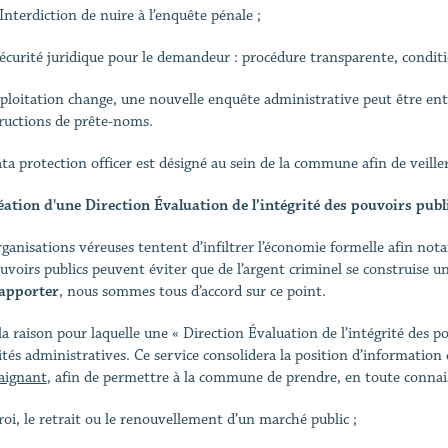
erdiction de nuire à l’enquête pénale ;
urité juridique pour le demandeur : procédure transparente, conditio
exploitation change, une nouvelle enquête administrative peut être entam
ructions de prête-noms.
ta protection officer est désigné au sein de la commune afin de veil
éation d'une Direction Évaluation de l’intégrité des pouvoirs pub
rganisations véreuses tentent d’infiltrer l’économie formelle afin nota
ouvoirs publics peuvent éviter que de l’argent criminel se construise u
apporter
, nous sommes tous d’accord sur ce point.
la raison pour laquelle une « Direction Évaluation de l’intégrité des po
ités administratives. Ce service consolidera la position d’informati
aignant
, afin de permettre à la commune de prendre, en toute connais
troi, le retrait ou le renouvellement d’un marché public ;