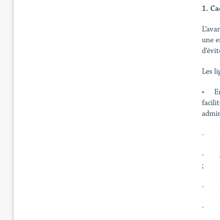
1. Ca
L’ava
une e
d’évit
Les l
• Enq
facil
admin
· Néc
· Ana
;
· Oct
· Déc