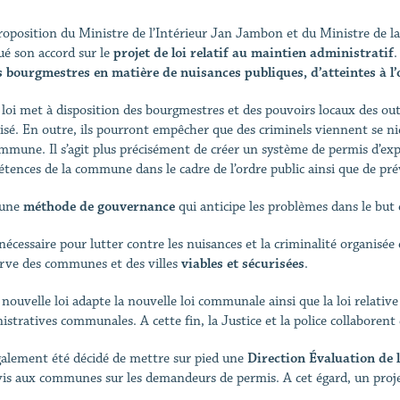
roposition du Ministre de l’Intérieur Jan Jambon et du Ministre de la
é son accord sur le
projet de loi relatif au maintien administratif
.
s bourgmestres en matière de nuisances publiques, d’atteintes à l’o
 loi met à disposition des bourgmestres et des pouvoirs locaux des outil
isé. En outre, ils pourront empêcher que des criminels viennent se nich
mmune. Il s’agit plus précisément de créer un système de permis d’explo
tences de la commune dans le cadre de l’ordre public ainsi que de prév
 une
méthode de gouvernance
qui anticipe les problèmes dans le but
nécessaire pour lutter contre les nuisances et la criminalité organisée q
rve des communes et des villes
viables et sécurisées
.
 nouvelle loi adapte la nouvelle loi communale ainsi que la loi relative
istratives communales. A cette fin, la Justice et la police collaborent
également été décidé de mettre sur pied une
Direction Évaluation de l
vis aux communes sur les demandeurs de permis. A cet égard, un proj