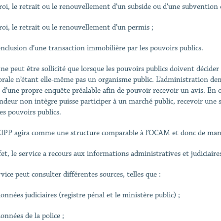
ctroi, le retrait ou le renouvellement d’un subside ou d’une subventio
troi, le retrait ou le renouvellement d’un permis ;
conclusion d’une transaction immobilière par les pouvoirs publics.
s ne peut être sollicité que lorsque les pouvoirs publics doivent décid
rale n’étant elle-même pas un organisme public. L’administration de
s d’une propre enquête préalable afin de pouvoir recevoir un avis. En
deur non intègre puisse participer à un marché public, recevoir une
les pouvoirs publics.
IPP agira comme une structure comparable à l’OCAM et donc de ma
fet, le service a recours aux informations administratives et judiciair
rvice peut consulter différentes sources, telles que :
données judiciaires (registre pénal et le ministère public) ;
données de la police ;