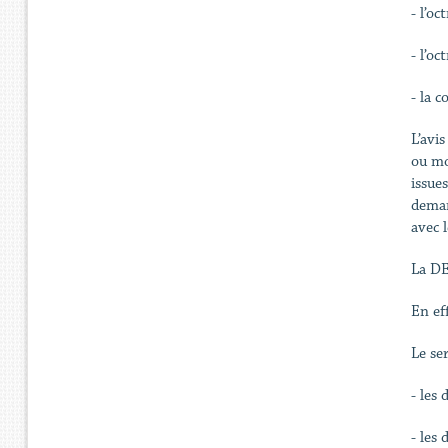
- l’o
- l’oc
- la 
L’avi
ou mo
issue
deman
avec 
La DE
En ef
Le se
- les 
- les 