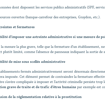
 données dont disposent les services publics administratifs (SPF, servic
 sources ouvertes (banque-carrefour des entreprises, Graydon, etc.).
treintes et fermetures
bilité d'imposer une astreinte administrative si une mesure de pol
, la mesure la plus grave, telle que la fermeture d’un établissement, n
ct plutôt limité, comme l’absence de panneaux indiquant la sortie de
bilité de mise sous scellés administrative
tablissements fermés administrativement seront désormais directement
sera imposée. Cet élément permet de contraindre la fermeture effectiv
tive s’avère compliquée à imposer et l’activité criminelle persiste tro
tion grave de traite et de trafic d’êtres humains
par exemple est co
sion de la réglementation relative à la prostitution