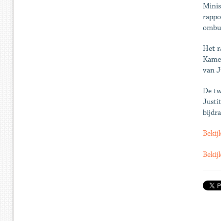
Minis
rappo
ombud
Het r
Kamer
van J
De tw
Justi
bijdr
Bekij
Bekij