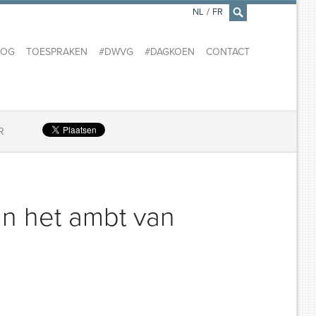
NL
/
FR
×
LOG
TOESPRAKEN
#DWVG
#DAGKOEN
CONTACT
R
an het ambt van