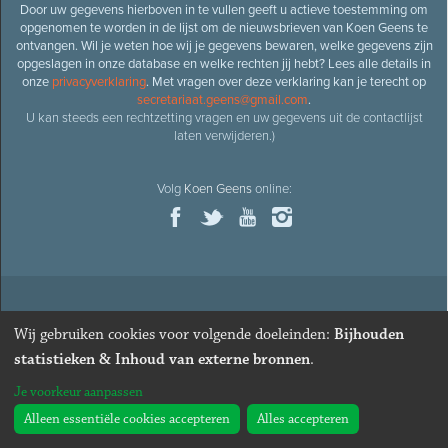
Door uw gegevens hierboven in te vullen geeft u actieve toestemming om
opgenomen te worden in de lijst om de nieuwsbrieven van Koen Geens te
ontvangen. Wil je weten hoe wij je gegevens bewaren, welke gegevens zijn
opgeslagen in onze database en welke rechten jij hebt? Lees alle details in
onze
privacyverklaring
. Met vragen over deze verklaring kan je terecht op
secretariaat.geens@gmail.com
.
U kan steeds een rechtzetting vragen en uw gegevens uit de contactlijst
laten verwijderen.)
Volg
Koen Geens
online:
© 2026
Oud-minister en ere-volksvertegenwoordiger
Koen
Wij gebruiken cookies voor volgende doeleinden:
Bijhouden
Geens
· Alle rechten voorbehouden ·
Cookies wijzigen
statistieken & Inhoud van externe bronnen
.
Webdesign
&
website ontwikkeling
door
Zenjoy in Leuven
. Powered by
Je voorkeur aanpassen
Nimbu
.
Alleen essentiële cookies accepteren
Alles accepteren