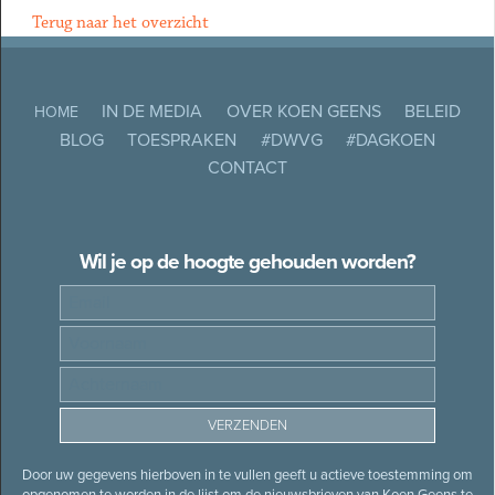
Terug naar het overzicht
IN DE MEDIA
OVER KOEN GEENS
BELEID
HOME
BLOG
TOESPRAKEN
#DWVG
#DAGKOEN
CONTACT
Wil je op de hoogte gehouden worden?
Door uw gegevens hierboven in te vullen geeft u actieve toestemming om
opgenomen te worden in de lijst om de nieuwsbrieven van Koen Geens te