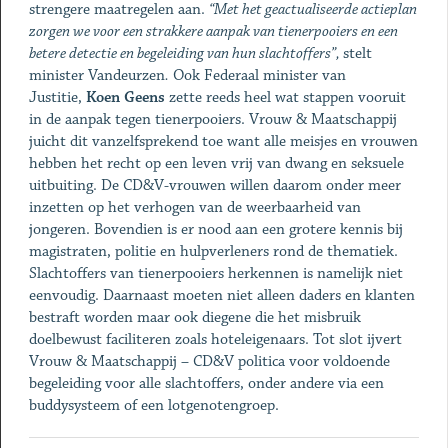
strengere maatregelen aan.
“Met het geactualiseerde actieplan
zorgen we voor een strakkere aanpak van tienerpooiers en een
betere detectie en begeleiding van hun slachtoffers”,
stelt
minister Vandeurzen
.
Ook Federaal minister van
Justitie,
Koen Geens
zette reeds heel wat stappen vooruit
in de aanpak tegen tienerpooiers. Vrouw & Maatschappij
juicht dit vanzelfsprekend toe want alle meisjes en vrouwen
hebben het recht op een leven vrij van dwang en seksuele
uitbuiting. De CD&V-vrouwen willen daarom onder meer
inzetten op het verhogen van de weerbaarheid van
jongeren. Bovendien is er nood aan een grotere kennis bij
magistraten, politie en hulpverleners rond de thematiek.
Slachtoffers van tienerpooiers herkennen is namelijk niet
eenvoudig. Daarnaast moeten niet alleen daders en klanten
bestraft worden maar ook diegene die het misbruik
doelbewust faciliteren zoals hoteleigenaars. Tot slot ijvert
Vrouw & Maatschappij – CD&V politica voor voldoende
begeleiding voor alle slachtoffers, onder andere via een
buddysysteem of een lotgenotengroep.