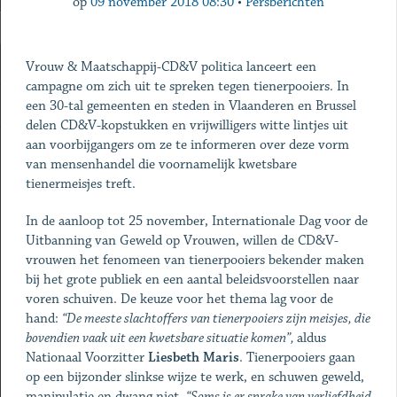
op
09 november 2018 08:30
•
Persberichten
Vrouw & Maatschappij-CD&V politica lanceert een
campagne om zich uit te spreken tegen tienerpooiers. In
een 30-tal gemeenten en steden in Vlaanderen en Brussel
delen CD&V-kopstukken en vrijwilligers witte lintjes uit
aan voorbijgangers om ze te informeren over deze vorm
van mensenhandel die voornamelijk kwetsbare
tienermeisjes treft.
In de aanloop tot 25 november, Internationale Dag voor de
Uitbanning van Geweld op Vrouwen, willen de CD&V-
vrouwen het fenomeen van tienerpooiers bekender maken
bij het grote publiek en een aantal beleidsvoorstellen naar
voren schuiven. De keuze voor het thema lag voor de
hand:
“De meeste slachtoffers van tienerpooiers zijn meisjes, die
bovendien vaak uit een kwetsbare situatie komen”,
aldus
Nationaal Voorzitter
Liesbeth
Maris
. Tienerpooiers gaan
op een bijzonder slinkse wijze te werk, en schuwen geweld,
manipulatie en dwang niet.
“Soms is er sprake van verliefdheid