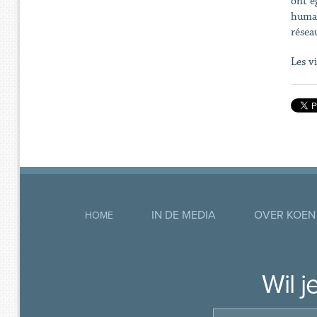
ont é
humai
résea
Les v
IN DE MEDIA
OVER KOEN
HOME
Wil 