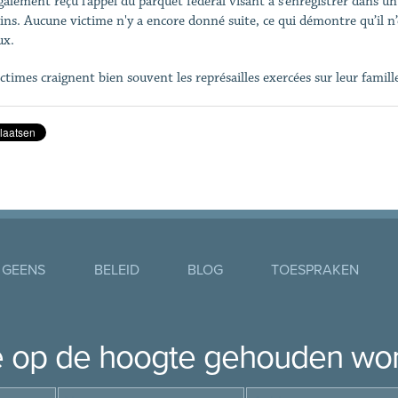
galement reçu l’appel du parquet fédéral visant à s’enregistrer dans un 
ns. Aucune victime n'y a encore donné suite, ce qui démontre qu’il n’e
ux.
ictimes craignent bien souvent les représailles exercées sur leur famill
 GEENS
BELEID
BLOG
TOESPRAKEN
je op de hoogte gehouden wo