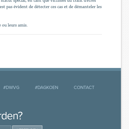
statut spécial, en tant que victimes du trafic d’êtres
st pas évident de détecter ces cas et de démanteler les
e ou leurs amis.
#DWVG
#DAGKOEN
CONTACT
rden?