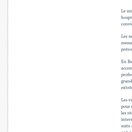
Le mi
hospi
convi
Les s
mesur
prévo
En Be
accom
profe
grand
extrêm
Les v
pour 
les r
inter
suite