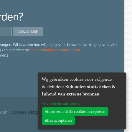
rden?
angen. Wil je weten hoe wij je gegevens bewaren, welke gegevens zijn
g kan je terecht op
secretariaat.geens@gmail.com
.
ren.)
Wij gebruiken cookies voor volgende
doeleinden:
Bijhouden statistieken &
Inhoud van externe bronnen
.
Je voorkeur aanpassen
Alleen essentiële cookies accepteren
uden ·
Cookies wijzigen
Alles accepteren