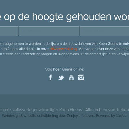
je op de hoogte gehouden wo
 om opgenomen te worden in de lijst om de nieuwsbrieven van Koen Geens te ontv
hebt? Lees alle details in onze
privacyverklaring
. Met vragen over deze verklarin
n steeds een rechtzetting vragen en uw gegevens uit de contactlijst laten verwijde
Volg
Koen Geens
online:
 en ere-volksvertegenwoordiger
Koen Geens
· Alle rechten voorbeho
Webdesign
&
website ontwikkeling
door
Zenjoy in Leuven
. Powered by
Nimbu
.