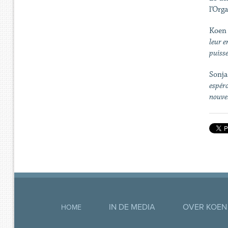
l’Org
Koen
leur e
puisse
Sonja
espéro
nouvel
IN DE MEDIA
OVER KOEN
HOME