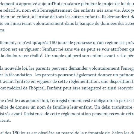
rlement a approuvé aujourd’hui en séance plénière le projet de loi du
e relatif au nom et à l’enregistrement des enfants nés sans vie. Aux 
t bien un enfant, à l’instar de tous les autres enfants. Ils demandent 
vie en l’inscrivant volontairement dans la banque de données des actes d
om.
llement, ce n’est qu’après 180 jours de grossesse qu’un régime est prév
ration est en vigueur : l’enfant né sans vie ne peut se voir attribuer q
à la douloureuse réalité. Un couple qui perd son enfant avant cette 
la nouvelle loi, les parents peuvent demander volontairement l’enregi
nt la fécondation. Les parents pourront également donner un prénom 
t avant l’entrée en vigueur de cette réglementation, une disposition 
icat médical de l’hôpital, l’enfant peut être enregistré et ainsi recevo
 c’est le cas aujourd’hui, l’enregistrement reste obligatoire à partir 
bilité de donner un nom de famille à leur enfant. Un délai transitoire
istrés avant l’existence de cette réglementation peuvent recevoir rétr
itent.
lai des 180 jours est obsolète au regard de la néonatalogie. Selon les 