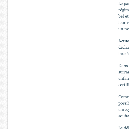
Le pa
régim
bel e
leur 
un n
Actue
décla
face 
Dans 
suiva
enfan
certif
Comme
possi
enreg
souha
Le dé