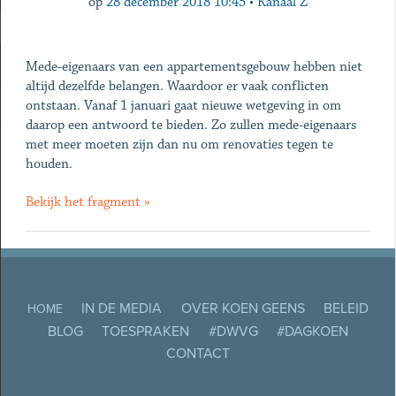
op
28 december 2018 10:45
•
Kanaal Z
Mede-eigenaars van een appartementsgebouw hebben niet
altijd dezelfde belangen. Waardoor er vaak conflicten
ontstaan. Vanaf 1 januari gaat nieuwe wetgeving in om
daarop een antwoord te bieden. Zo zullen mede-eigenaars
met meer moeten zijn dan nu om renovaties tegen te
houden.
Bekijk het fragment »
IN DE MEDIA
OVER KOEN GEENS
BELEID
HOME
BLOG
TOESPRAKEN
#DWVG
#DAGKOEN
CONTACT