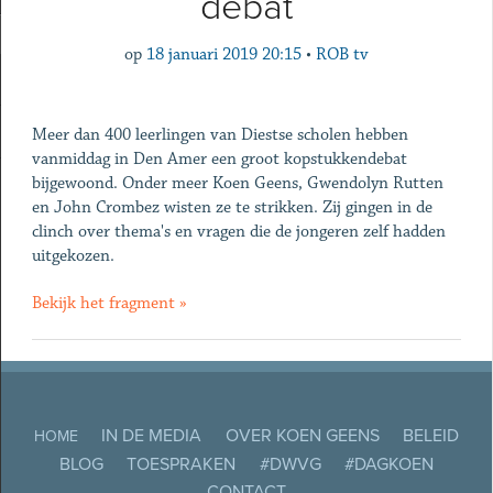
debat
op
18 januari 2019 20:15
•
ROB tv
Meer dan 400 leerlingen van Diestse scholen hebben
vanmiddag in Den Amer een groot kopstukkendebat
bijgewoond. Onder meer Koen Geens, Gwendolyn Rutten
en John Crombez wisten ze te strikken. Zij gingen in de
clinch over thema's en vragen die de jongeren zelf hadden
uitgekozen.
Bekijk het fragment »
IN DE MEDIA
OVER KOEN GEENS
BELEID
HOME
BLOG
TOESPRAKEN
#DWVG
#DAGKOEN
CONTACT