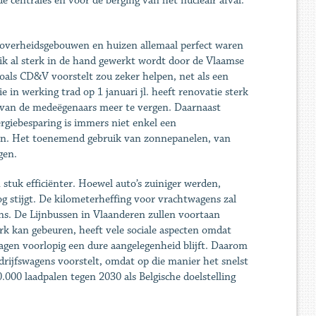
 centrales en voor de berging van het nucleair afval.
 overheidsgebouwen en huizen allemaal perfect waren
nblik al sterk in de hand gewerkt wordt door de Vlaamse
als CD&V voorstelt zou zeker helpen, net als een
n werking trad op 1 januari jl. heeft renovatie sterk
 van de medeëgenaars meer te vergen. Daarnaast
rgiebesparing is immers niet enkel een
turen. Het toenemend gebruik van zonnepanelen, van
gen.
tuk efficiënter. Hoewel auto’s zuiniger werden,
g stijgt. De kilometerheffing voor vrachtwagens zal
s. De Lijnbussen in Vlaanderen zullen voortaan
ark kan gebeuren, heeft vele sociale aspecten omdat
gen voorlopig een dure aangelegenheid blijft. Daarom
edrijfswagens voorstelt, omdat op die manier het snelst
000 laadpalen tegen 2030 als Belgische doelstelling