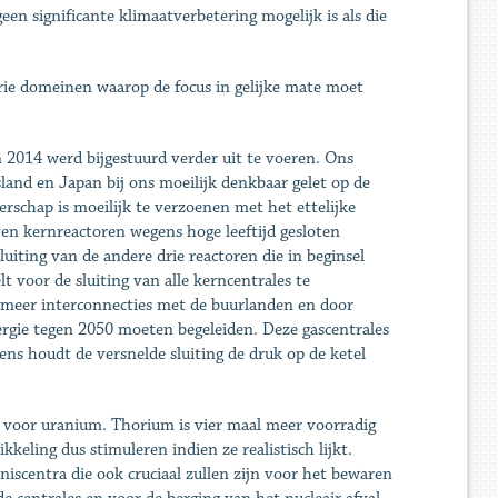
en significante klimaatverbetering mogelijk is als die
drie domeinen waarop de focus in gelijke mate moet
n 2014 werd bijgestuurd verder uit te voeren. Ons
land en Japan bij ons moeilijk denkbaar gelet op de
rschap is moeilijk te verzoenen met het ettelijke
en kernreactoren wegens hoge leeftijd gesloten
iting van de andere drie reactoren die in beginsel
 voor de sluiting van alle kerncentrales te
 meer interconnecties met de buurlanden en door
rgie tegen 2050 moeten begeleiden. Deze gascentrales
ns houdt de versnelde sluiting de druk op de ketel
ief voor uranium. Thorium is vier maal meer voorradig
kkeling dus stimuleren indien ze realistisch lijkt.
scentra die ook cruciaal zullen zijn voor het bewaren