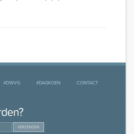
#DWVG
#DAGKOEN
CONTACT
rden?