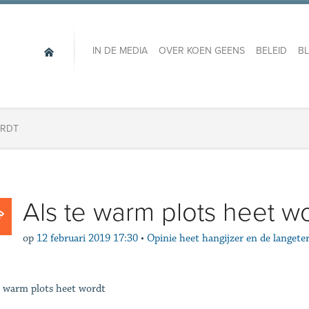
IN DE MEDIA
OVER KOEN GEENS
BELEID
B
ORDT
Als te warm plots heet w
op
12 februari 2019 17:30
•
Opinie heet hangijzer en de langete
e warm plots heet wordt