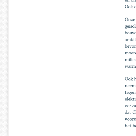
en on
Ook d
Onze 
geïso
bouwv
ambit
bevor
moete
milie
warmt
Ook h
neemt
tegen
elekt
verva
dat C
vooru
het b