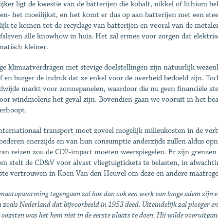
ijker ligt de kwestie van de batterijen die kobalt, nikkel of lithium 
en- het moeilijkst, en het komt er dus op aan batterijen met een ste
ijk te komen tot de recyclage van batterijen en vooral van de metalen
jfsleven alle knowhow in huis. Het zal ermee voor zorgen dat elektris
matisch kleiner.
ge klimaatverdragen met stevige doelstellingen zijn natuurlijk wezenli
jf en burger de indruk dat ze enkel voor de overheid bedoeld zijn. Toc
dwijde markt voor zonnepanelen, waardoor die nu geen financiële ste
oor windmolens het geval zijn. Bovendien gaan we vooruit in het bea
erhoopt.
nternationaal transport moet zoveel mogelijk milieukosten in de verbr
oederen enerzijds en van hun consumptie anderzijds zullen aldus opn
van reizen zou de CO2-impact moeten weerspiegelen. Er zijn grenzen
m stelt de CD&V voor alvast vliegtuigtickets te belasten, in afwachti
ste vertrouwen in Koen Van den Heuvel om deze en andere maatregel
maatopwarming tegengaan zal hoe dan ook een werk van lange adem zijn en p
 zoals Nederland dat bijvoorbeeld in 1953 deed. Uiteindelijk zal ploeger e
e oogsten was het hem niet in de eerste plaats te doen. Hij wilde vooruitgang