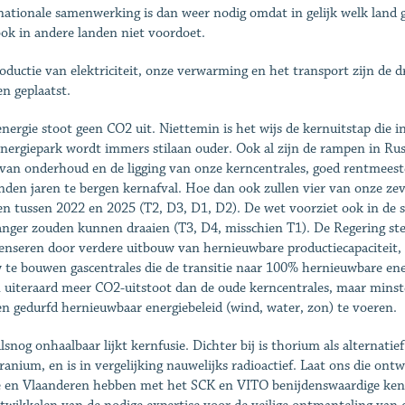
nationale samenwerking is dan weer nodig omdat in gelijk welk land ge
ook in andere landen niet voordoet.
oductie van elektriciteit, onze verwarming en het transport zijn de 
n geplaatst.
nergie stoot geen CO2 uit. Niettemin is het wijs de kernuitstap die i
nergiepark wordt immers stilaan ouder. Ook al zijn de rampen in Rus
 van onderhoud en de ligging van onze kerncentrales, goed rentmeeste
nden jaren te bergen kernafval. Hoe dan ook zullen vier van onze zev
n tussen 2022 en 2025 (T2, D3, D1, D2). De wet voorziet ook in de slu
anger zouden kunnen draaien (T3, D4, misschien T1). De Regering stelt
nseren door verdere uitbouw van hernieuwbare productiecapaciteit,
 te bouwen gascentrales die de transitie naar 100% hernieuwbare ene
 uiteraard meer CO2-uitstoot dan de oude kerncentrales, maar minste
n gedurfd hernieuwbaar energiebeleid (wind, water, zon) te voeren.
lsnog onhaalbaar lijkt kernfusie. Dichter bij is thorium als alternat
ranium, en is in vergelijking nauwelijks radioactief. Laat ons die ontwi
e en Vlaanderen hebben met het SCK en VITO benijdenswaardige kenni