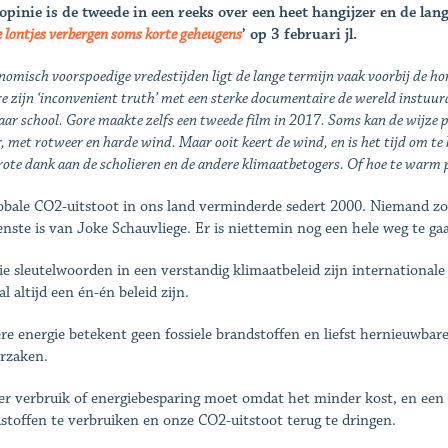
opinie is de tweede in een reeks over een heet hangijzer en de lan
 lontjes verbergen soms korte geheugens
’ op 3 februari jl.
nomisch voorspoedige vredestijden ligt de lange termijn vaak voorbij de hori
e zijn ‘inconvenient truth’ met een sterke documentaire de wereld instuur
aar school. Gore maakte zelfs een tweede film in 2017. Soms kan de wijze po
r, met rotweer en harde wind. Maar ooit keert de wind, en is het tijd om te
ote dank aan de scholieren en de andere klimaatbetogers. Of hoe te warm 
obale CO2-uitstoot in ons land verminderde sedert 2000. Niemand zo
enste is van Joke Schauvliege. Er is niettemin nog een hele weg te ga
ie sleutelwoorden in een verstandig klimaatbeleid zijn international
l altijd een én-én beleid zijn.
re energie betekent geen fossiele brandstoffen en liefst hernieuwba
rzaken.
r verbruik of energiebesparing moet omdat het minder kost, en een s
stoffen te verbruiken en onze CO2-uitstoot terug te dringen.