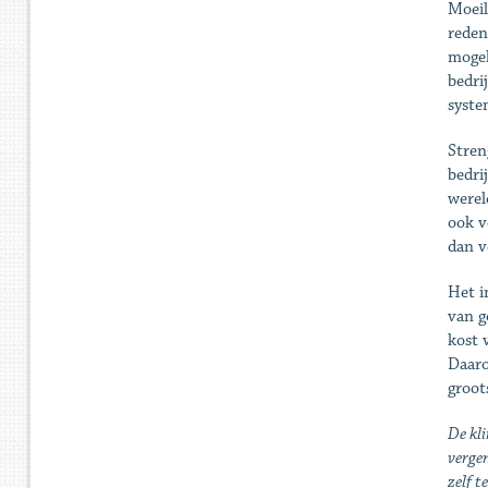
Moeil
reden
mogel
bedri
syste
Stren
bedri
werel
ook v
dan v
Het i
van g
kost 
Daaro
groot
De kli
vergen
zelf t