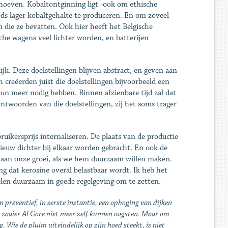
behoeven. Kobaltontginning ligt -ook om ethische
eds lager kobaltgehalte te produceren. En om zoveel
 die ze bevatten. Ook hier heeft het Belgische
che wagens veel lichter worden, en batterijen
jk. Deze doelstellingen blijven abstract, en geven aan
h creëerden juist die doelstellingen bijvoorbeeld een
un meer nodig hebben. Binnen afzienbare tijd zal dat
ntwoorden van die doelstellingen, zij het soms trager
uikersprijs internaliseren. De plaats van de productie
ieuw dichter bij elkaar worden gebracht. En ook de
 aan onze groei, als we hem duurzaam willen maken.
ng dat kerosine overal belastbaar wordt. Ik heb het
en duurzaam in goede regelgeving om te zetten.
reventief, in eerste instantie, een ophoging van dijken
n zaaier Al Gore niet meer zelf kunnen oogsten. Maar om
. Wie de pluim uiteindelijk op zijn hoed steekt, is niet