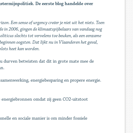
getermijnpolitiek. De eerste blog handelde over
zon. Een sense of urgency creëer je niet uit het niets. Toen
de in 2006, gingen de klimaatspijbelaars van vandaag nog
liticus slechts tot vervelens toe beuken, als een eenzame
 beginnen oogsten. Dat lijkt nu in Vlaanderen het geval,
plots heet kan worden.
u durven betwisten dat dit in grote mate mee de
an.
e samenwerking, energiebesparing en propere energie.
re energiebronnen omdat zij geen CO2-uitstoot
nelle en sociale manier is om minder fossiele