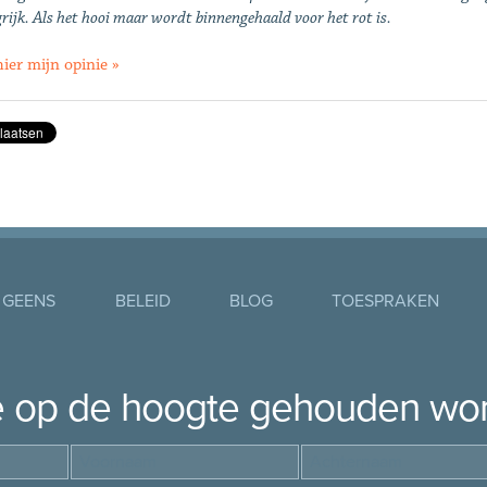
rijk. Als het hooi maar wordt binnengehaald voor het rot is.
hier mijn opinie »
 GEENS
BELEID
BLOG
TOESPRAKEN
je op de hoogte gehouden wo