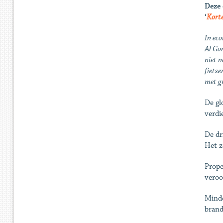
Deze 
‘
Korte
In eco
Al Gor
niet n
fietse
met gr
De gl
verdi
De dr
Het za
Prope
veroo
Minde
brand