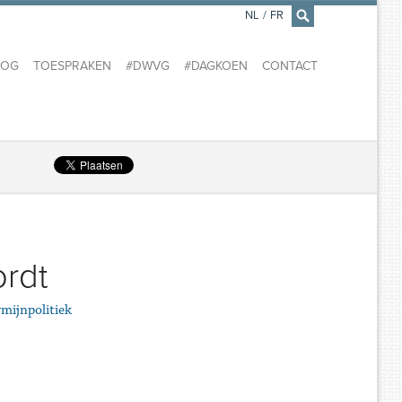
NL
/
FR
×
LOG
TOESPRAKEN
#DWVG
#DAGKOEN
CONTACT
ordt
rmijnpolitiek