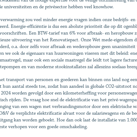
twikkelen van de nodige expertise voor de veilige ontmanteling van de
e universiteiten en de privésector hebben veel knowhow.
verwarming zou veel minder energie vragen indien onze bedrijfs- en
leerd. Energie-efficiëntie is dus een abolute prioriteit die op dit oge
oorschriften. Een BTW-tarief van 6% voor afbraak- en heropbouw zo
ieuze uitvoering van het Renovatiepact. Onze Wet mede-eigendom die i
derd, o.a. door zelfs voor afbraak en wederopbouw geen unanimiteit
n we ook de eigenaars van huurwoningen viseren met dit beleid: ene
umaatregel, maar ook een sociale maatregel die leidt tot lagere fac
epompen en van moderne stookinstallates zal alleszins soelaas bren
et transport van personen en goederen kan binnen ons land nog een s
 hun aantal steeds toe, zodat hun aandeel in globale CO2-uitstoot no
 2024 worden gevolgd door een kilometerheffing voor personenwagen
risch rijden. De vraag hoe snel de elektrificatie van het privé-wagenp
nging van een wagen met verbrandingsmotor door een elektrische wa
D&V de verplichte elektrificatie alvast voor de salariswagens en de b
itgang kan worden geboekt. Hoe dan ook laat de installatie van 1.000.
este verhopen voor een goede omschakeling.