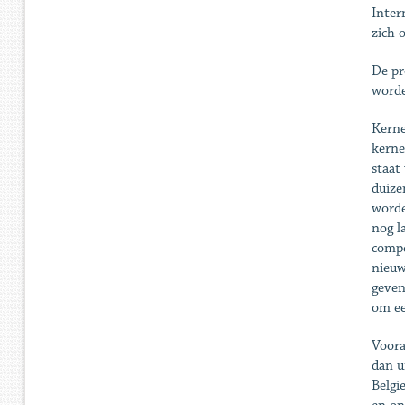
Inter
zich 
De pr
worde
Kerne
kerne
staat
duize
worde
nog l
compe
nieuw
geven
om ee
Voora
dan u
Belgi