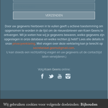
Door uw gegevens hierboven in te vullen geeft u actieve toestemming om
opgenomen te worden in de lijst om de nieuwsbrieven van Koen Geens te
ontvangen. Wil je weten hoe wij je gegevens bewaren, welke gegevens zijn
opgeslagen in onze database en welke rechten jij hebt? Lees alle details in
onze
privacyverklaring
. Met vragen over deze verklaring kan je terecht op
secretariaat.geens@gmail.com
.
U kan steeds een rechtzetting vragen en uw gegevens uit de contactlijst
laten verwijderen.)
Volg
Koen Geens
online:
© 2026
Oud-minister en ere-volksvertegenwoordiger
Koen
Wij gebruiken cookies voor volgende doeleinden:
Bijhouden
Geens
· Alle rechten voorbehouden ·
Cookies wijzigen