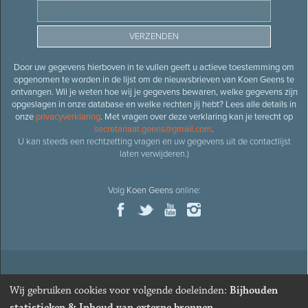
Door uw gegevens hierboven in te vullen geeft u actieve toestemming om
opgenomen te worden in de lijst om de nieuwsbrieven van Koen Geens te
ontvangen. Wil je weten hoe wij je gegevens bewaren, welke gegevens zijn
opgeslagen in onze database en welke rechten jij hebt? Lees alle details in
onze
privacyverklaring
. Met vragen over deze verklaring kan je terecht op
secretariaat.geens@gmail.com
.
U kan steeds een rechtzetting vragen en uw gegevens uit de contactlijst
laten verwijderen.)
Volg
Koen Geens
online:
© 2026
Oud-minister en ere-volksvertegenwoordiger
Koen
Wij gebruiken cookies voor volgende doeleinden:
Bijhouden
Geens
· Alle rechten voorbehouden ·
Cookies wijzigen
statistieken & Inhoud van externe bronnen
.