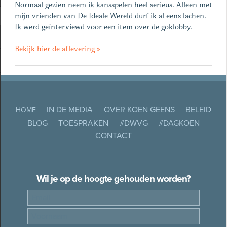
Normaal gezien neem ik kansspelen heel serieus. Alleen met
mijn vrienden van De Ideale Wereld durf ik al eens lachen.
Ik werd geïnterviewd voor een item over de goklobby.
Bekijk hier de aflevering »
IN DE MEDIA
OVER KOEN GEENS
BELEID
HOME
BLOG
TOESPRAKEN
#DWVG
#DAGKOEN
CONTACT
Wil je op de hoogte gehouden worden?