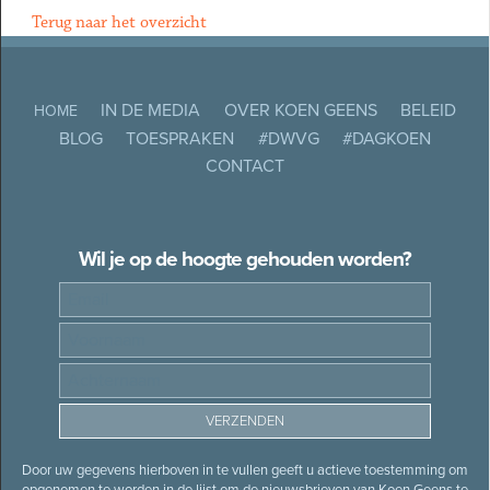
Terug naar het overzicht
IN DE MEDIA
OVER KOEN GEENS
BELEID
HOME
BLOG
TOESPRAKEN
#DWVG
#DAGKOEN
CONTACT
Wil je op de hoogte gehouden worden?
Door uw gegevens hierboven in te vullen geeft u actieve toestemming om
opgenomen te worden in de lijst om de nieuwsbrieven van Koen Geens te