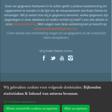
Door uw gegevens hierboven in te vullen geeft u actieve toestemming om
opgenomen te worden in de lijst om de nieuwsbrieven van Koen Geens te
ontvangen. Wil je weten hoe wij je gegevens bewaren, welke gegevens zijn
opgeslagen in onze database en welke rechten jij hebt? Lees alle details in
onze
privacyverklaring
. Met vragen over deze verklaring kan je terecht op
secretariaat.geens@gmail.com
.
U kan steeds een rechtzetting vragen en uw gegevens uit de contactlijst
laten verwijderen.)
Volg
Koen Geens
online:
© 2026
Oud-minister en ere-volksvertegenwoordiger
Koen
Wij gebruiken cookies voor volgende doeleinden:
Bijhouden
Geens
· Alle rechten voorbehouden ·
Cookies wijzigen
statistieken & Inhoud van externe bronnen
.
Webdesign
&
website ontwikkeling
door
Zenjoy in Leuven
. Powered by
Je voorkeur aanpassen
Nimbu
.
Alleen essentiële cookies accepteren
Alles accepteren