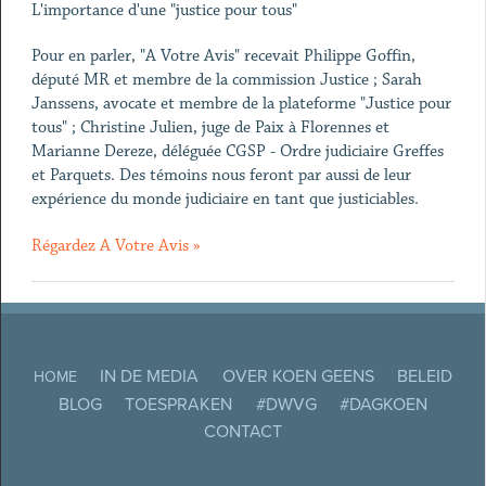
L'importance d'une "justice pour tous"
Pour en parler, "A Votre Avis" recevait Philippe Goffin,
député MR et membre de la commission Justice ; Sarah
Janssens, avocate et membre de la plateforme "Justice pour
tous" ; Christine Julien, juge de Paix à Florennes et
Marianne Dereze, déléguée CGSP - Ordre judiciaire Greffes
et Parquets. Des témoins nous feront par aussi de leur
expérience du monde judiciaire en tant que justiciables.
Régardez A Votre Avis »
IN DE MEDIA
OVER KOEN GEENS
BELEID
HOME
BLOG
TOESPRAKEN
#DWVG
#DAGKOEN
CONTACT