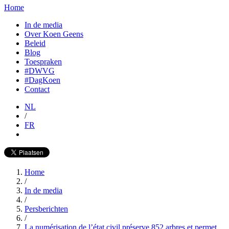
Home
In de media
Over Koen Geens
Beleid
Blog
Toespraken
#DWVG
#DagKoen
Contact
NL
/
FR
Home
/
In de media
/
Persberichten
/
La numérisation de l’état civil préserve 852 arbres et permet