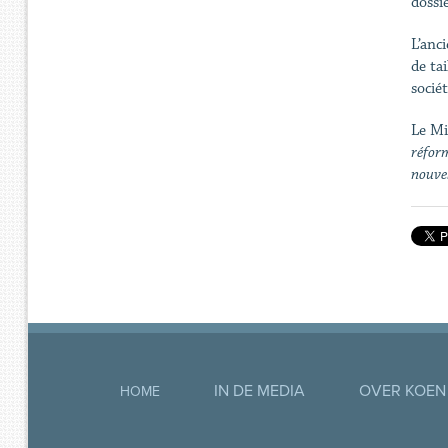
dossi
L’anc
de tai
socié
Le Mi
réform
nouvel
IN DE MEDIA
OVER KOEN
HOME