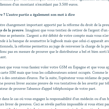
diennes d'un montant n’excédant pas 3.500 euros.
e ? L’autre partie a également son mot à dire
tre changement important apporté par la réforme du droit de la pre
e de la preuve
. Imaginez que vous tentiez de retirer de l’argent d’un
ème se présente. L’argent a été débité de votre compte mais vous n’av
de à la banque de soumettre le logbook mais que celui-ci apparaît avo
tionnels, la réforme permettra au juge de renverser la charge de la pre
 donc pas en mesure de prouver que le distributeur a bel et bien sorti l
nant.
nez que vous vous fassiez voler votre GSM en Espagne et que vous ap
 carte SIM mais que tous les collaborateurs soient occupés. Comme le 
e à des centaines d’euros. Par la suite, l’opérateur vous réclame de pay
ne pouvez livrer aucune preuve de vos tentatives de les avertir par tél
rateur de prouver l’absence d’appel téléphonique de votre part.
dans le cas où vous engagez la responsabilité d'un médecin ou d'un h
urs livrer de preuves. Ceci se révèle parfois impossible si vous étiez 