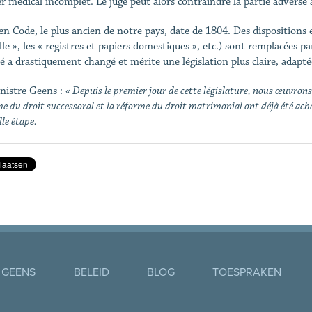
er médical incomplet. Le juge peut alors contraindre la partie adverse
ien Code, le plus ancien de notre pays, date de 1804. Des dispositions 
lle », les « registres et papiers domestiques », etc.) sont remplacées p
té a drastiquement changé et mérite une législation plus claire, adap
nistre Geens :
« Depuis le premier jour de cette législature, nous œuvrons à
e du droit successoral et la réforme du droit matrimonial ont déjà été ach
le étape.
 GEENS
BELEID
BLOG
TOESPRAKEN