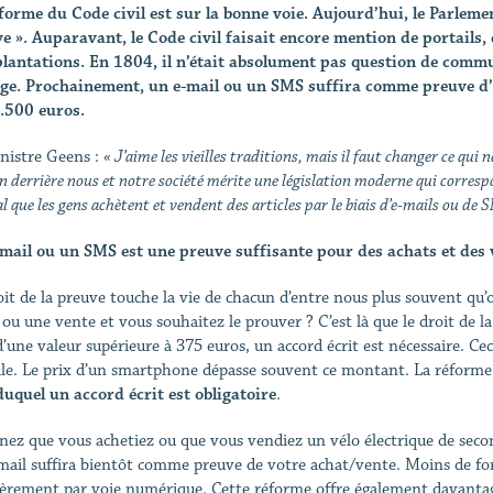
forme du Code civil est sur la bonne voie. Aujourd’hui, le Parlemen
e ». Auparavant, le Code civil faisait encore mention de portails,
lantations. En 1804, il n’était absolument pas question de commu
e. Prochainement, un e-mail ou un SMS suffira comme preuve d’
.500 euros.
nistre Geens :
« J’aime les vieilles traditions, mais il faut changer ce qui
in derrière nous et notre société mérite une législation moderne qui corresp
 que les gens achètent et vendent des articles par le biais d’e-mails ou de
mail ou un SMS est une preuve suffisante pour des achats et des v
oit de la preuve touche la vie de chacun d’entre nous plus souvent qu’
 ou une vente et vous souhaitez le prouver ? C’est là que le droit de 
d’une valeur supérieure à 375 euros, un accord écrit est nécessaire. Cec
lle. Le prix d’un smartphone dépasse souvent ce montant. La réforme 
duquel un accord écrit est obligatoire
.
nez que vous achetiez ou que vous vendiez un vélo électrique de sec
mail suffira bientôt comme preuve de votre achat/vente. Moins de for
ièrement par voie numérique. Cette réforme offre également davantage 