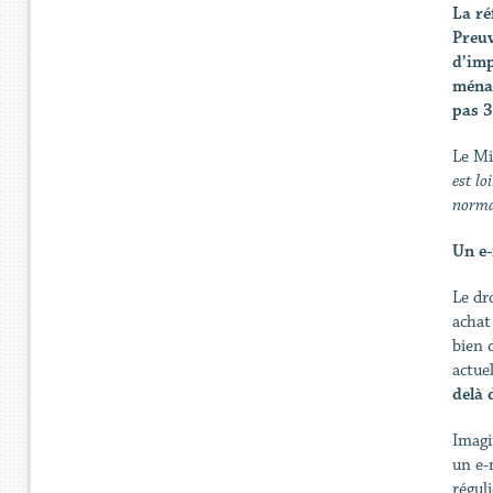
La ré
Preuv
d’imp
ménag
pas 3
Le Mi
est lo
normal
Un e-
Le dr
achat
bien 
actue
delà 
Imagi
un e-
régul