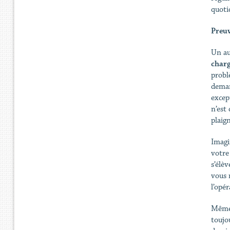
quoti
Preuv
Un au
charg
probl
deman
excep
n’est
plaig
Imagi
votre
s’élèv
vous 
l’opé
Même 
toujo