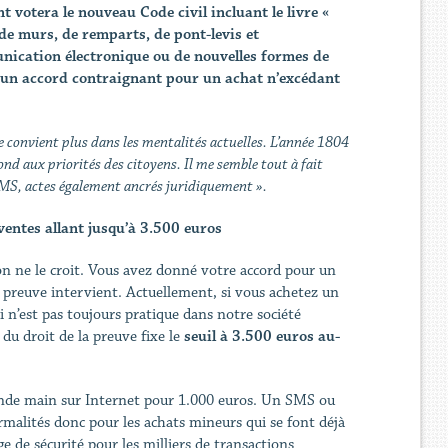
t votera le nouveau Code civil incluant le livre «
 de murs, de remparts, de pont-levis et
nication électronique ou de nouvelles formes de
un accord contraignant pour un achat n’excédant
 ne convient plus dans les mentalités actuelles. L’année 1804
ond aux priorités des citoyens. Il me semble tout à fait
 SMS, actes également ancrés juridiquement ».
entes allant jusqu’à 3.500 euros
on ne le croit. Vous avez donné votre accord pour un
la preuve intervient. Actuellement, si vous achetez un
i n’est pas toujours pratique dans notre société
du droit de la preuve fixe le
seuil à 3.500 euros au-
onde main sur Internet pour 1.000 euros. Un SMS ou
malités donc pour les achats mineurs qui se font déjà
de sécurité pour les milliers de transactions