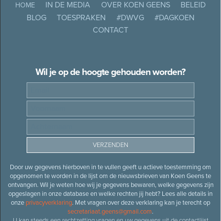
IN DE MEDIA
OVER KOEN GEENS
BELEID
HOME
BLOG
TOESPRAKEN
#DWVG
#DAGKOEN
CONTACT
Wil je op de hoogte gehouden worden?
Door uw gegevens hierboven in te vullen geeft u actieve toestemming om
opgenomen te worden in de lijst om de nieuwsbrieven van Koen Geens te
ontvangen. Wil je weten hoe wij je gegevens bewaren, welke gegevens zijn
opgeslagen in onze database en welke rechten jij hebt? Lees alle details in
onze
privacyverklaring
. Met vragen over deze verklaring kan je terecht op
secretariaat.geens@gmail.com
.
U kan steeds een rechtzetting vragen en uw gegevens uit de contactlijst