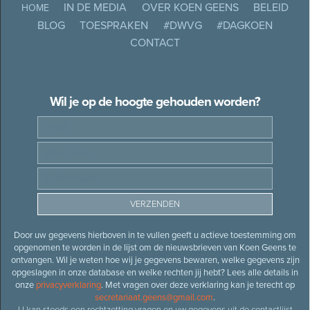
IN DE MEDIA
OVER KOEN GEENS
BELEID
HOME
BLOG
TOESPRAKEN
#DWVG
#DAGKOEN
CONTACT
Wil je op de hoogte gehouden worden?
Door uw gegevens hierboven in te vullen geeft u actieve toestemming om
opgenomen te worden in de lijst om de nieuwsbrieven van Koen Geens te
ontvangen. Wil je weten hoe wij je gegevens bewaren, welke gegevens zijn
opgeslagen in onze database en welke rechten jij hebt? Lees alle details in
onze
privacyverklaring
. Met vragen over deze verklaring kan je terecht op
secretariaat.geens@gmail.com
.
U kan steeds een rechtzetting vragen en uw gegevens uit de contactlijst