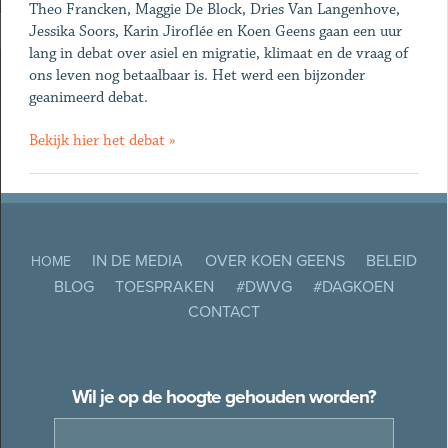
Theo Francken, Maggie De Block, Dries Van Langenhove,
Jessika Soors, Karin Jiroflée en Koen Geens gaan een uur
lang in debat over asiel en migratie, klimaat en de vraag of
ons leven nog betaalbaar is. Het werd een bijzonder
geanimeerd debat.
Bekijk hier het debat »
IN DE MEDIA
OVER KOEN GEENS
BELEID
HOME
BLOG
TOESPRAKEN
#DWVG
#DAGKOEN
CONTACT
Wil je op de hoogte gehouden worden?