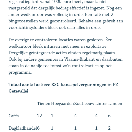
registratieplicht vanaf 1000 euro inzet, maar is niet
vastgesteld dat dergelijk bedrag effectief is ingezet. Nog een
ander wedkantoor was volledig in orde. Een café met 2
bingotoestellen werd gecontroleerd. Behalve een gebrek aan
voorlichtingsfolders bleek ook daar alles in orde.
De overige te controleren locaties waren gesloten. Éen
wedkantoor bleek intussen niet meer in exploitatie.
Dergelijke geïntegreerde acties vinden regelmatig plaats.
Ook bij andere gemeentes in Vlaams-Brabant en daarbuiten
staan in de nabije toekomst zo’n controleacties op het
programma.
Totaal aantal actieve KSC-kansspelvergunningen in PZ
Getevallei
Tienen
Hoegaarden
Zoutleeuw
Linter
Landen
Cafés
22
1
4
4
6
Dagbladhandel
6
1
1
1
2