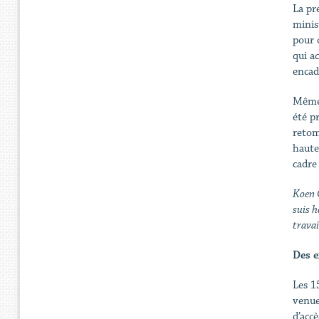
La pr
minis
pour o
qui a
encad
Même 
été p
retom
haute
cadre
Koen G
suis h
travai
Des e
Les 1
venue
d’accè