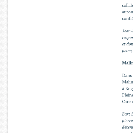
colla
auton
confi
Jean-
respon
et don
peine,
Malin
Dans 
Malin
à Eng
Plein
Care 
Bart S
pierre
détenu