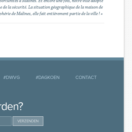
ortunités à Malines. Et encore une fois, notre ville adopte
e de la sécurité. La situation géographique de la maison de
phérie de Malines, elle fait entièrement partie de la ville ! »
#DWVG
#DAGKOEN
CONTACT
rden?