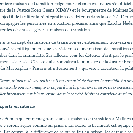
emière maison de transition belge pour détenus est inaugurée officiel
tre de la Justice Koen Geens (CD&V) et le bourgmestre de Malines B
bjectif de faciliter la réintégration des détenus dans la société. L’entr
ccompagne les personnes en situation précaire, ainsi que Exodus Neder
rer les détenus et gérer la maison de transition.
si le concept des maisons de transition est entièrement nouveau en Be
rouvé scientifiquement que les résidents d’une maison de transition c
ber dans la criminalité. Par ailleurs, tous les détenus n’ont pas le pr
ment sécurisée. C’est ce qui a convaincu le ministre de la Justice Koe
 du Masterplan « Prisons et internement » qui vise à accentuer la poli
eens, ministre de la Justice: « Il est essentiel de donner la possibilité à un
eureux de pouvoir inaugurer aujourd’hui la première maison de transition bel
ller intensivement à leur retour dans la société. Malines contribue ainsi a
xperts en interne
5 détenus qui emménageront dans la maison de transition à Malines ne
s y seront régies comme en prison. En outre, le bâtiment est équipé 
s. Par contre, à la différence de ce qui se fait en prison, les détenus s