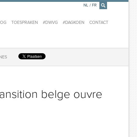
NL
/
FR
×
LOG
TOESPRAKEN
#DWVG
#DAGKOEN
CONTACT
INES
ansition belge ouvre