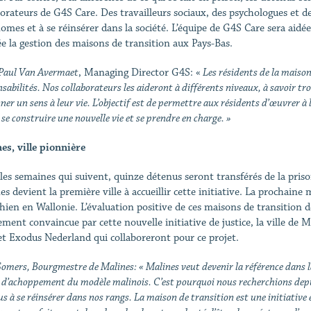
borateurs de G4S Care. Des travailleurs sociaux, des psychologues et d
omes et à se réinsérer dans la société. L’équipe de G4S Care sera aidé
ée la gestion des maisons de transition aux Pays-Bas.
Paul Van Avermaet
, Managing Director G4S: «
Les résidents de la maiso
sabilités. Nos collaborateurs les aideront à différents niveaux, à savoir t
ner un sens à leur vie. L’objectif est de permettre aux résidents d’œuvrer à la
 se construire une nouvelle vie et se prendre en charge. »
es, ville pionnière
les semaines qui suivent, quinze détenus seront transférés de la priso
es devient la première ville à accueillir cette initiative. La prochaine
hien en Wallonie. L’évaluation positive de ces maisons de transition de
ement convaincue par cette nouvelle initiative de justice, la ville de 
et Exodus Nederland qui collaboreront pour ce projet.
omers, Bourgmestre de Malines: « Malines veut devenir la référence dans la l
 d’achoppement du modèle malinois. C’est pourquoi nous recherchions depu
s à se réinsérer dans nos rangs. La maison de transition est une initiative e