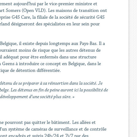
lement aujourd’hui par le vice-premier ministre et
art Somers (Open VLD). Les maisons de transition ont
eprise G4S Care, la filiale de la société de sécurité G4S
land désigneront des spécialistes en leur sein pour
lgique, il existe depuis longtemps aux Pays-Bas. Il a
ourraient moins de risque que les autres détenus de
ofil adéquat pour être enfermés dans une structure
n Geens à introduire ce concept en Belgique, dans le
tique de détention différentiée.
 détenu de se préparer à sa réinsertion dans la société. Je
ge. Les détenus en fin de peine auront ici la possibilité de
u développement d’une société plus sûre. »
 pourront pas quitter le bâtiment. Les allées et
d’un système de caméras de surveillance et de contrôle
eront encadrés et suivis 24h/24 et 7j/7 par des