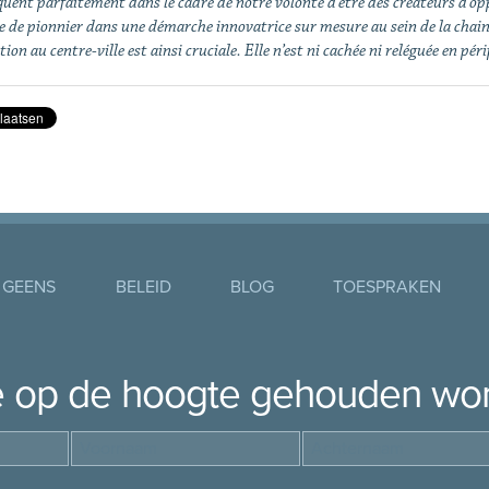
uent parfaitement dans le cadre de notre volonté d’être des créateurs d’opp
e de pionnier dans une démarche innovatrice sur mesure au sein de la chain
tion au centre-ville est ainsi cruciale. Elle n’est ni cachée ni reléguée en péri
 GEENS
BELEID
BLOG
TOESPRAKEN
je op de hoogte gehouden wo