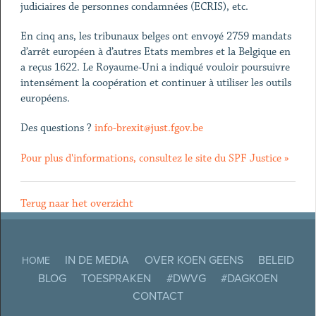
judiciaires de personnes condamnées (ECRIS), etc.
En cinq ans, les tribunaux belges ont envoyé 2759 mandats
d’arrêt européen à d’autres Etats membres et la Belgique en
a reçus 1622. Le Royaume-Uni a indiqué vouloir poursuivre
intensément la coopération et continuer à utiliser les outils
européens.
Des questions ?
info-brexit@just.fgov.be
Pour plus d'informations, consultez le site du SPF Justice »
Terug naar het overzicht
IN DE MEDIA
OVER KOEN GEENS
BELEID
HOME
BLOG
TOESPRAKEN
#DWVG
#DAGKOEN
CONTACT